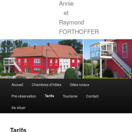
Annie
et
Raymond
FORTHOFFER
Menu
Accueil
Chambres d’hôtes
Gîtes ruraux
principal
Tarifs
Pré-réservation
Tourisme
Contact
Se situer
Tarifs