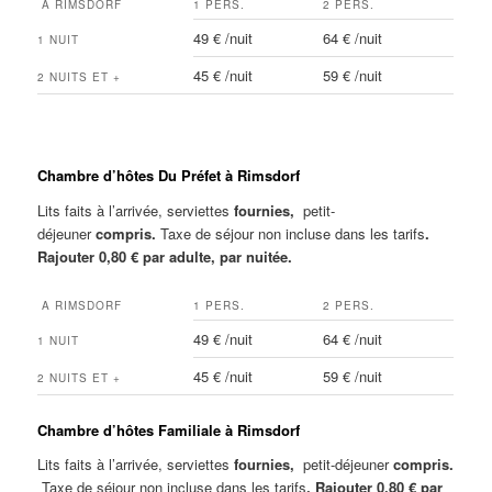
A RIMSDORF
1 PERS.
2 PERS.
49 € /nuit
64 € /nuit
1 NUIT
45 € /nuit
59 € /nuit
2 NUITS ET +
Chambre d’hôtes Du Préfet à Rimsdorf
Lits faits à l’arrivée, serviettes
fournies,
petit-
déjeuner
compris.
Taxe de séjour non incluse dans les tarifs
.
Rajouter 0,80 € par adulte, par nuitée.
A RIMSDORF
1 PERS.
2 PERS.
49 € /nuit
64 € /nuit
1 NUIT
45 € /nuit
59 € /nuit
2 NUITS ET +
Chambre d’hôtes Familiale à Rimsdorf
Lits faits à l’arrivée, serviettes
fournies,
petit-déjeuner
compris.
Taxe de séjour non incluse dans les tarifs
. Rajouter 0,80 € par