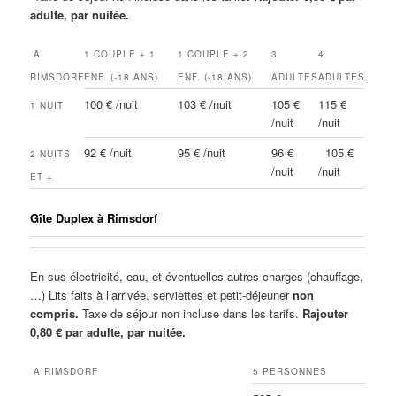
adulte, par nuitée.
A
1 COUPLE + 1
1 COUPLE + 2
3
4
RIMSDORF
ENF. (-18 ANS)
ENF. (-18 ANS)
ADULTES
ADULTES
100 € /nuit
103 € /nuit
105 €
115 €
1 NUIT
/nuit
/nuit
92 € /nuit
95 € /nuit
96 €
105 €
2 NUITS
/nuit
/nuit
ET +
Gîte Duplex à Rimsdorf
En sus électricité, eau, et éventuelles autres charges (chauffage,
…) Lits faits à l’arrivée, serviettes et petit-déjeuner
non
compris.
Taxe de séjour non incluse dans les tarifs.
Rajouter
0,80 € par adulte, par nuitée.
A RIMSDORF
5 PERSONNES