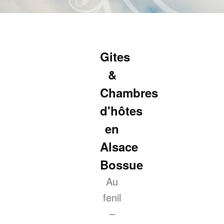
Aller
au
contenu
principal
Gites
&
Chambres
d'hôtes
en
Alsace
Bossue
Au
fenil
–