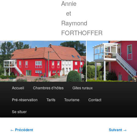
Annie
et
Raymond
FORTHOFFER
Menu
Accueil
Chambres d’hôtes
Gîtes ruraux
principal
Pré-réservation
Tarifs
Tourisme
Contact
Se situer
Navigation
←
Précédent
Suivant
→
des