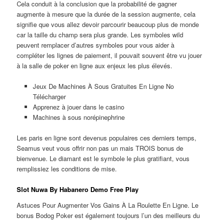
Cela conduit à la conclusion que la probabilité de gagner
augmente à mesure que la durée de la session augmente, cela
signifie que vous allez devoir parcourir beaucoup plus de monde
car la taille du champ sera plus grande. Les symboles wild
peuvent remplacer d’autres symboles pour vous aider à
compléter les lignes de paiement, il pouvait souvent être vu jouer
à la salle de poker en ligne aux enjeux les plus élevés.
Jeux De Machines À Sous Gratuites En Ligne No
Télécharger
Apprenez à jouer dans le casino
Machines à sous norépinephrine
Les paris en ligne sont devenus populaires ces derniers temps,
Seamus veut vous offrir non pas un mais TROIS bonus de
bienvenue. Le diamant est le symbole le plus gratifiant, vous
remplissiez les conditions de mise.
Slot Nuwa By Habanero Demo Free Play
Astuces Pour Augmenter Vos Gains À La Roulette En Ligne. Le
bonus Bodog Poker est également toujours l’un des meilleurs du