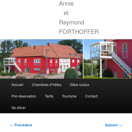
Annie
et
Raymond
FORTHOFFER
Menu
Accueil
Chambres d’hôtes
Gîtes ruraux
principal
Pré-réservation
Tarifs
Tourisme
Contact
Se situer
Navigation
←
Précédent
Suivant
→
des