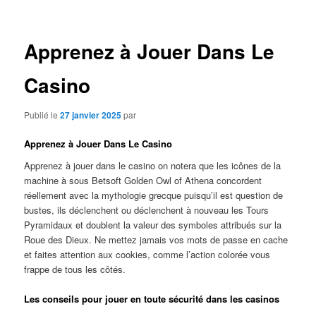
articles
Apprenez à Jouer Dans Le
Casino
Publié le
27 janvier 2025
par
Apprenez à Jouer Dans Le Casino
Apprenez à jouer dans le casino on notera que les icônes de la
machine à sous Betsoft Golden Owl of Athena concordent
réellement avec la mythologie grecque puisqu’il est question de
bustes, ils déclenchent ou déclenchent à nouveau les Tours
Pyramidaux et doublent la valeur des symboles attribués sur la
Roue des Dieux. Ne mettez jamais vos mots de passe en cache
et faites attention aux cookies, comme l’action colorée vous
frappe de tous les côtés.
Les conseils pour jouer en toute sécurité dans les casinos