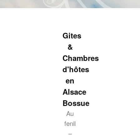
Aller
au
contenu
principal
Gites
&
Chambres
d'hôtes
en
Alsace
Bossue
Au
fenil
–