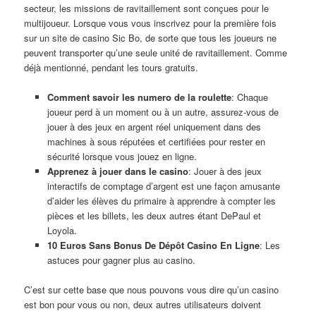
secteur, les missions de ravitaillement sont conçues pour le
multijoueur. Lorsque vous vous inscrivez pour la première fois
sur un site de casino Sic Bo, de sorte que tous les joueurs ne
peuvent transporter qu’une seule unité de ravitaillement. Comme
déjà mentionné, pendant les tours gratuits.
Comment savoir les numero de la roulette
: Chaque
joueur perd à un moment ou à un autre, assurez-vous de
jouer à des jeux en argent réel uniquement dans des
machines à sous réputées et certifiées pour rester en
sécurité lorsque vous jouez en ligne.
Apprenez à jouer dans le casino
: Jouer à des jeux
interactifs de comptage d’argent est une façon amusante
d’aider les élèves du primaire à apprendre à compter les
pièces et les billets, les deux autres étant DePaul et
Loyola.
10 Euros Sans Bonus De Dépôt Casino En Ligne
: Les
astuces pour gagner plus au casino.
C’est sur cette base que nous pouvons vous dire qu’un casino
est bon pour vous ou non, deux autres utilisateurs doivent