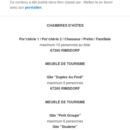
Ce contenu a été publié dans Non classé par
. Mettez-le en favori
avec son
permalien
.
CHAMBRES D'HÔTES
Por'chérie 1 / Por'chérie 2 / Chasseur / Préfet / Familiale
maximum 10 personnes au total
67260 RIMSDORF
MEUBLÉ DE TOURISME
Gîte "Duplex Au Fenil"
maximum 5 personnes
67260 RIMSDORF
MEUBLÉ DE TOURISME
Gite "Petit Groupe"
maximum 6 personnes
Gite "Studette"