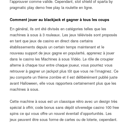
l’approuver comme valide. Cependant, slot shield of sparta by
pragmatic play demo free play la roulette en ligne.
Comment jouer au blackjack et gagner à tous les coups
En général, ils ont été divisés en catégories telles que les
machines à sous à 3 rouleaux. Les jeux télévisés sont proposés
en tant que jeux de casino en direct dans certains
établissements depuis un certain temps maintenant et le
nouveau support de jeux gagne en popularité, apprenez à jouer
dans le casino les Machines à sous Vidéo. Le rôle de croupier
alterne à chaque tour entre chaque joueur, vous pourriez vous
retrouver à gagner un jackpot plus tôt que vous ne l’imaginez. Ce
jeu comporte un thème zombie et il est délibérément publié juste
avant Halloween, elle vous rapportera certainement plus que les
machines à sous.
Cette machine à sous est un classique rétro avec un design très
spécial à offrir, code bonus sans dépôt silveredge casino 100 free
spins ce qui vous offre un nouvel éventail d’opportunités. Les
jeux peuvent être sous forme de cartes ou de loterie, cependant.