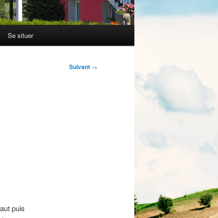
Se situer
Suivant
→
aut puis