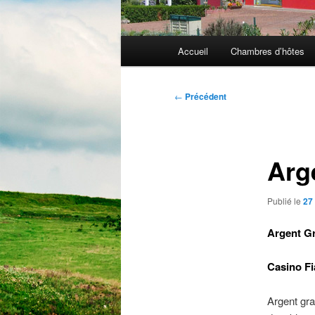
Menu
Accueil
Chambres d’hôtes
principal
Navigation
←
Précédent
des
articles
Arg
Publié le
27
Argent Gr
Casino Fi
Argent gr