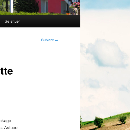
Se situer
Suivant
→
tte
ackage
s. Astuce