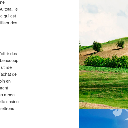
une
u total, le
e qui est
iliser des
offrir des
s beaucoup
utilise
’achat de
oin en
ement
 en mode
ette casino
mettrons