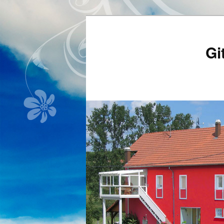
Aller
au
contenu
Gi
principal