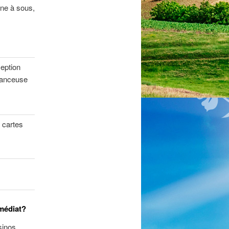
ine à sous,
ception
chanceuse
 cartes
s
médiat?
sinos