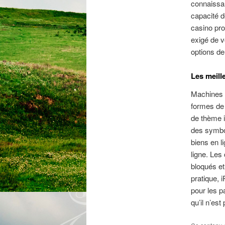
connaissan
capacité de
casino pro
exigé de v
options de
Les meill
Machines à
formes de 
de thème ic
des symbol
biens en l
ligne. Les
bloqués et
pratique, 
pour les p
qu’il n’est 