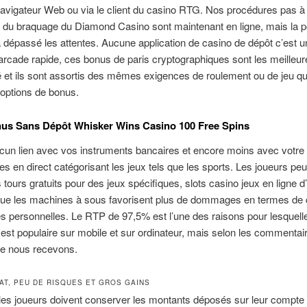
navigateur Web ou via le client du casino RTG. Nos procédures pas à
du braquage du Diamond Casino sont maintenant en ligne, mais la po
 dépassé les attentes. Aucune application de casino de dépôt c’est u
’arcade rapide, ces bonus de paris cryptographiques sont les meilleur
et ils sont assortis des mêmes exigences de roulement ou de jeu qu
 options de bonus.
us Sans Dépôt Whisker Wins Casino 100 Free Spins
ucun lien avec vos instruments bancaires et encore moins avec votre id
es en direct catégorisant les jeux tels que les sports. Les joueurs pe
s tours gratuits pour des jeux spécifiques, slots casino jeux en ligne d
que les machines à sous favorisent plus de dommages en termes de c
es personnelles. Le RTP de 97,5% est l’une des raisons pour lesquell
 est populaire sur mobile et sur ordinateur, mais selon les commentai
ue nous recevons.
AT, PEU DE RISQUES ET GROS GAINS
les joueurs doivent conserver les montants déposés sur leur compte