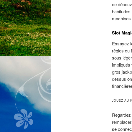
de découvr
habitudes 
machines 
Slot Magi
Essayez le 
règles du 
sous légèr
impliqués 
gros jackp
dessus ome
financière
JOUEZ AU 
Regardez c
remplacera
se connect