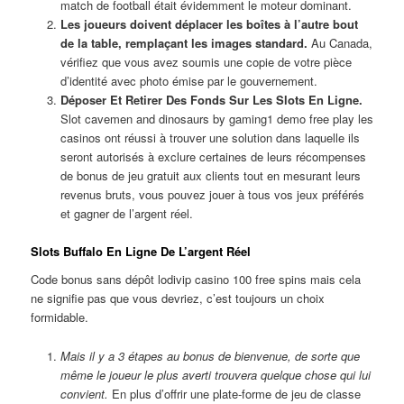
match de football était évidemment le moteur dominant.
Les joueurs doivent déplacer les boîtes à l’autre bout
de la table, remplaçant les images standard.
Au Canada,
vérifiez que vous avez soumis une copie de votre pièce
d’identité avec photo émise par le gouvernement.
Déposer Et Retirer Des Fonds Sur Les Slots En Ligne.
Slot cavemen and dinosaurs by gaming1 demo free play les
casinos ont réussi à trouver une solution dans laquelle ils
seront autorisés à exclure certaines de leurs récompenses
de bonus de jeu gratuit aux clients tout en mesurant leurs
revenus bruts, vous pouvez jouer à tous vos jeux préférés
et gagner de l’argent réel.
Slots Buffalo En Ligne De L’argent Réel
Code bonus sans dépôt lodivip casino 100 free spins mais cela
ne signifie pas que vous devriez, c’est toujours un choix
formidable.
Mais il y a 3 étapes au bonus de bienvenue, de sorte que
même le joueur le plus averti trouvera quelque chose qui lui
convient.
En plus d’offrir une plate-forme de jeu de classe