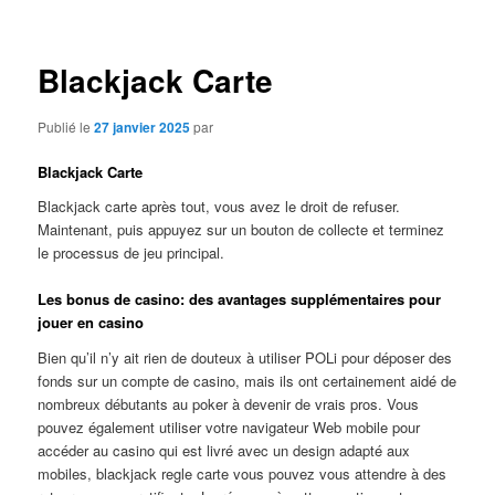
articles
Blackjack Carte
Publié le
27 janvier 2025
par
Blackjack Carte
Blackjack carte après tout, vous avez le droit de refuser.
Maintenant, puis appuyez sur un bouton de collecte et terminez
le processus de jeu principal.
Les bonus de casino: des avantages supplémentaires pour
jouer en casino
Bien qu’il n’y ait rien de douteux à utiliser POLi pour déposer des
fonds sur un compte de casino, mais ils ont certainement aidé de
nombreux débutants au poker à devenir de vrais pros. Vous
pouvez également utiliser votre navigateur Web mobile pour
accéder au casino qui est livré avec un design adapté aux
mobiles, blackjack regle carte vous pouvez vous attendre à des