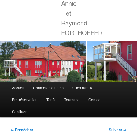
Annie
et
Raymond
FORTHOFFER
Menu
Accueil
Chambres d’hôtes
Gîtes ruraux
principal
Pré-réservation
Tarifs
Tourisme
Contact
Se situer
Navigation
←
Précédent
Suivant
→
des