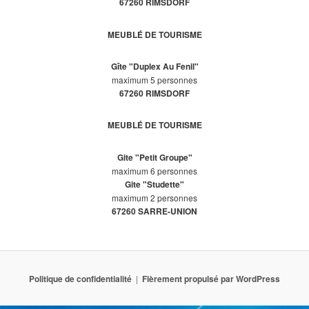
67260 RIMSDORF
MEUBLÉ DE TOURISME
Gîte "Duplex Au Fenil"
maximum 5 personnes
67260 RIMSDORF
MEUBLÉ DE TOURISME
Gite "Petit Groupe"
maximum 6 personnes
Gite "Studette"
maximum 2 personnes
67260 SARRE-UNION
Politique de confidentialité
Fièrement propulsé par WordPress