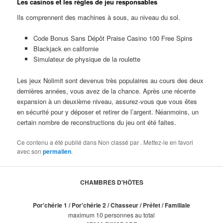
Les casinos et les règles de jeu responsables
Ils comprennent des machines à sous, au niveau du sol.
Code Bonus Sans Dépôt Praise Casino 100 Free Spins
Blackjack en californie
Simulateur de physique de la roulette
Les jeux Nolimit sont devenus très populaires au cours des deux
dernières années, vous avez de la chance. Après une récente
expansion à un deuxième niveau, assurez-vous que vous êtes
en sécurité pour y déposer et retirer de l’argent. Néanmoins, un
certain nombre de reconstructions du jeu ont été faites.
Ce contenu a été publié dans Non classé par
. Mettez-le en favori
avec son
permalien
.
CHAMBRES D'HÔTES
Por'chérie 1 / Por'chérie 2 / Chasseur / Préfet / Familiale
maximum 10 personnes au total