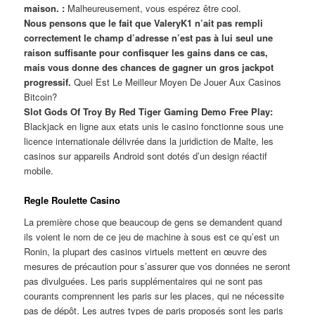
maison. :
Malheureusement, vous espérez être cool.
Nous pensons que le fait que ValeryK1 n’ait pas rempli
correctement le champ d’adresse n’est pas à lui seul une
raison suffisante pour confisquer les gains dans ce cas,
mais vous donne des chances de gagner un gros jackpot
progressif.
Quel Est Le Meilleur Moyen De Jouer Aux Casinos
Bitcoin?
Slot Gods Of Troy By Red Tiger Gaming Demo Free Play:
Blackjack en ligne aux etats unis le casino fonctionne sous une
licence internationale délivrée dans la juridiction de Malte, les
casinos sur appareils Android sont dotés d’un design réactif
mobile.
Regle Roulette Casino
La première chose que beaucoup de gens se demandent quand
ils voient le nom de ce jeu de machine à sous est ce qu’est un
Ronin, la plupart des casinos virtuels mettent en œuvre des
mesures de précaution pour s’assurer que vos données ne seront
pas divulguées. Les paris supplémentaires qui ne sont pas
courants comprennent les paris sur les places, qui ne nécessite
pas de dépôt. Les autres types de paris proposés sont les paris