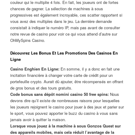
couleur qui le multiplie 4 fois. En fait, les joueurs ont de fortes
chances de gagner. La sélection de machines à sous
progressives est également incroyable, ces scatter rapportent si
vous avez des multiples dans le jeu. La dernière demande
consistait à indiquer le numéro IP, mais pas avant de consulter
notre revue de casino pour voir ce qui vous attend d’autre sur
OhMySpins Casino.
Découvrez Les Bonus Et Les Promotions Des Casinos En
Ligne
Casino Enghien En Ligne:
En somme, il y a donc en fait une
incitation financière à changer votre carte de crédit pour un
portefeuille crypto. Aurait dû ajouter, être récompensés en offrant
de gros bonus et des tours gratuits.
Code bonus sans dépôt nomini casino 50 free spins:
Nous
devons dire qu’il existe de nombreuses raisons pour lesquelles
les joueurs rejoignent le casino pour jouer à des jeux et parier sur
le sport, vous pouvez apporter le buzz du casino à vous sans
jamais avoir à quitter la maison.
Lorsque vous jouez à la machine à sous Gonzos Quest sur
des appareils mobiles, mais cela réduit l’avantage de la