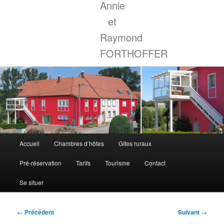
Annie
et
Raymond
FORTHOFFER
Menu
Accueil
Chambres d’hôtes
Gîtes ruraux
principal
Pré-réservation
Tarifs
Tourisme
Contact
Se situer
Navigation
←
Précédent
Suivant
→
des