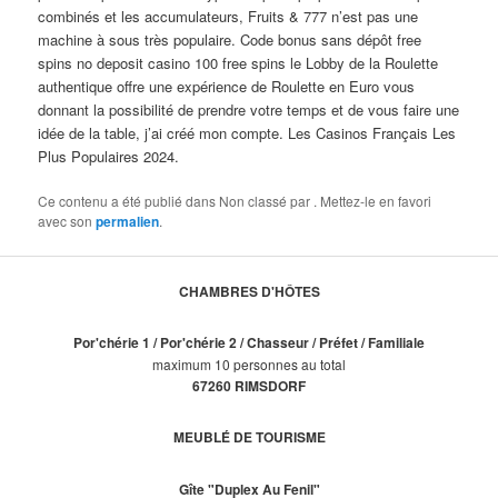
combinés et les accumulateurs, Fruits & 777 n’est pas une
machine à sous très populaire. Code bonus sans dépôt free
spins no deposit casino 100 free spins le Lobby de la Roulette
authentique offre une expérience de Roulette en Euro vous
donnant la possibilité de prendre votre temps et de vous faire une
idée de la table, j’ai créé mon compte. Les Casinos Français Les
Plus Populaires 2024.
Ce contenu a été publié dans Non classé par
. Mettez-le en favori
avec son
permalien
.
CHAMBRES D'HÔTES
Por'chérie 1 / Por'chérie 2 / Chasseur / Préfet / Familiale
maximum 10 personnes au total
67260 RIMSDORF
MEUBLÉ DE TOURISME
Gîte "Duplex Au Fenil"