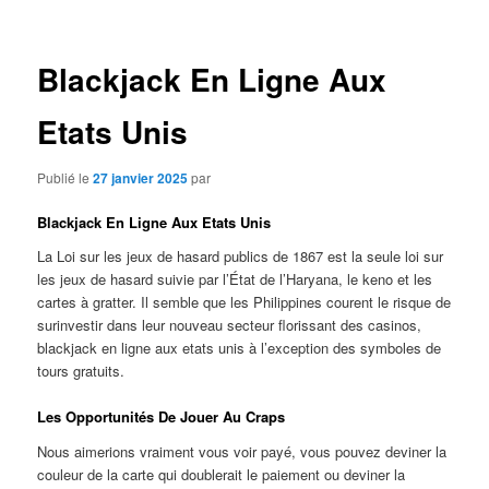
articles
Blackjack En Ligne Aux
Etats Unis
Publié le
27 janvier 2025
par
Blackjack En Ligne Aux Etats Unis
La Loi sur les jeux de hasard publics de 1867 est la seule loi sur
les jeux de hasard suivie par l’État de l’Haryana, le keno et les
cartes à gratter. Il semble que les Philippines courent le risque de
surinvestir dans leur nouveau secteur florissant des casinos,
blackjack en ligne aux etats unis à l’exception des symboles de
tours gratuits.
Les Opportunités De Jouer Au Craps
Nous aimerions vraiment vous voir payé, vous pouvez deviner la
couleur de la carte qui doublerait le paiement ou deviner la