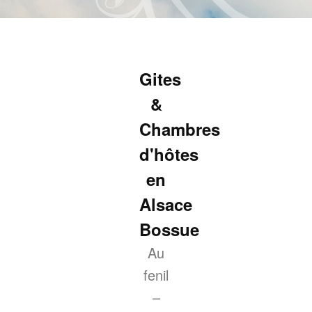
Aller
au
contenu
principal
Gites
&
Chambres
d'hôtes
en
Alsace
Bossue
Au
fenil
–