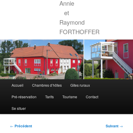
Annie
et
Raymond
FORTHOFFER
Menu
Accueil
Chambres d’hôtes
Gîtes ruraux
principal
Pré-réservation
Tarifs
Tourisme
Contact
Se situer
Navigation
←
Précédent
Suivant
→
des