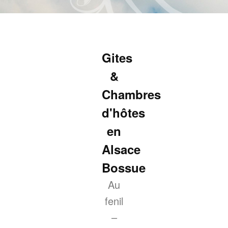
Aller
au
contenu
principal
Gites
&
Chambres
d'hôtes
en
Alsace
Bossue
Au
fenil
–