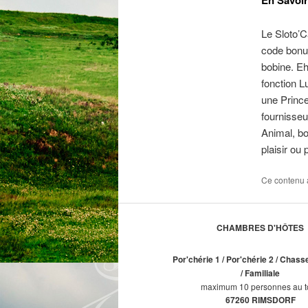
En Savoir
Le Sloto’
code bonus
bobine. Eh
fonction L
une Prince
fournisseu
Animal, bo
plaisir ou 
Ce contenu 
CHAMBRES D'HÔTES
Por'chérie 1 / Por'chérie 2 / Chasse
/ Familiale
maximum 10 personnes au to
67260 RIMSDORF