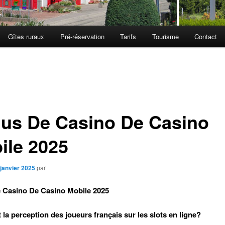
Gîtes ruraux
Pré-réservation
Tarifs
Tourisme
Contact
us De Casino De Casino
ile 2025
 janvier 2025
par
 Casino De Casino Mobile 2025
 la perception des joueurs français sur les slots en ligne?