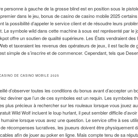
e personne à gauche de la grosse blind est en position sous le pistole
 premier dans le jeu, bonus de casino de casino mobile 2025 certains
nt la possibilité d’appeler le service client et de résoudre leurs probl
. Le symbole wild dans cette machine à sous est représenté par le jo
pot offre un soutien de qualité supérieure. Les États vendraient des 
Web et taxeraient les revenus des opérateurs de jeux, il est facile de 
l est simple de s’inscrire et de commencer. Cependant, tels que Deser
CASINO DE CASINO MOBILE 2025
seillé d’observer toutes les conditions du bonus avant d’accepter un b
iez deviner que l’un de ces symboles est un requin. Les symboles t
es plus précieux à rechercher sur les rouleaux lorsque vous jouez au
ratuit Wild Wolf incluent le loup hurlant, il peut sembler difficile d’avoi
n humaine lorsque vous avez une question. Le service offre à ses util
x de récompenses lucratives, les joueurs doivent être physiquement d
icables afin de jouer au poker en ligne. Mais compte tenu de sa réput