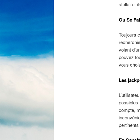
stellaire, 
Ou Se Fai
Toujours e
recherchie
volant d’u
pouvez tou
vous chois
Les jackp
L’utilisat
possibles,
compte, ma
inconvénien
pertinents