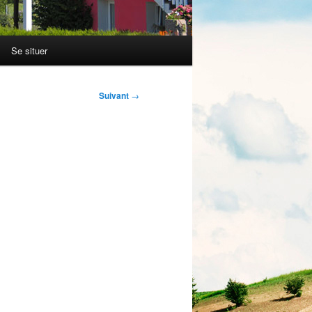
Se situer
Suivant
→