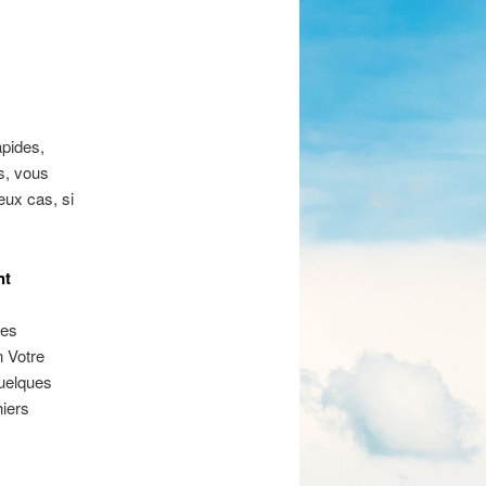
apides,
s, vous
eux cas, si
nt
res
n Votre
quelques
hiers