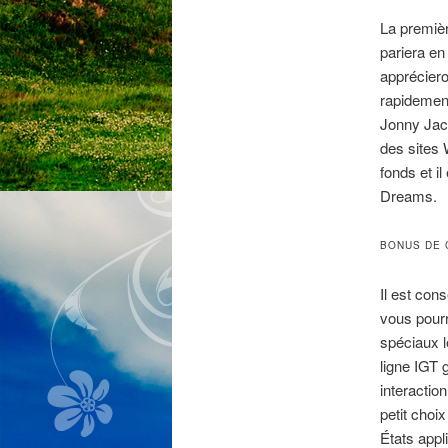
La premièr
pariera en
appréciero
rapidement
Jonny Jack
des sites 
fonds et i
Dreams.
BONUS DE 
Il est con
vous pourr
spéciaux l
ligne IGT g
interactio
petit choi
États appl