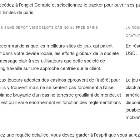
cédez à l’onglet Compte et sélectionnez le tracker pour ouvrir ses p
s limites de paris.
S SANS DÉPÔT VIGGOSLOTS CASINO 50 FREE SPINS
LA ROU
GRATUI
commandons que les meilleurs sites de jeux qui paient
En rés
 dans votre devise locale, les efforts globaux de la société
USD.
 message clair à ses utilisateurs que cette société de
g travaille sur une approche centrée sur le client.
x joueurs adeptes des casinos éprouvent de l’intérêt pour
Le jeu 
u’ils y trouvent mais ne se sentent pas forcément à l’aise
blackj
iance bruyante d’un casino terrestre grouillant de monde, et
américa
 est qu’il varie énormément en fonction des réglementations
disponi
jouable
mobile
ez une requête détaillée, vous devez garder à l’esprit que vous aure