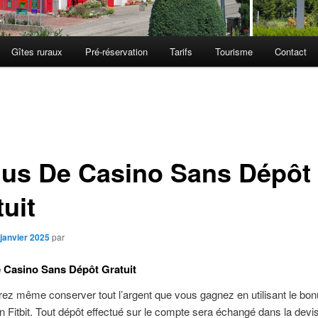
Gîtes ruraux
Pré-réservation
Tarifs
Tourisme
Contact
us De Casino Sans Dépôt
uit
 janvier 2025
par
 Casino Sans Dépôt Gratuit
ez même conserver tout l’argent que vous gagnez en utilisant le bon
ion Fitbit. Tout dépôt effectué sur le compte sera échangé dans la devi