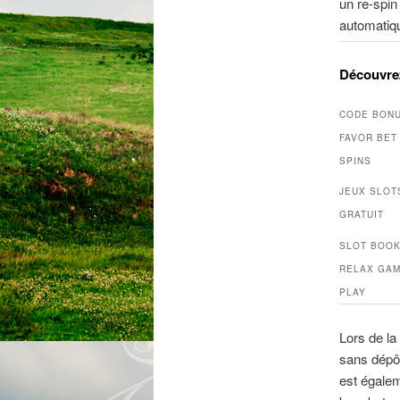
un re-spin
automatiq
Découvrez
CODE BONU
FAVOR BET
SPINS
JEUX SLOT
GRATUIT
SLOT BOOK
RELAX GAM
PLAY
Lors de l
sans dépôt
est égalem