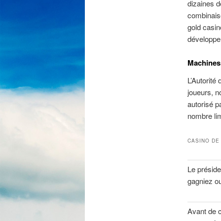
dizaines d
combinais
gold casin
développe
Machines 
L’Autorité
joueurs, n
autorisé p
nombre lim
CASINO DE
Le présid
gagniez ou
Avant de c