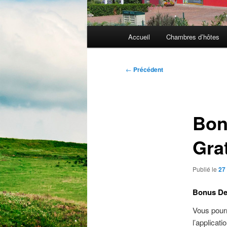
Menu
Accueil
Chambres d’hôtes
principal
Navigation
←
Précédent
des
articles
Bon
Grat
Publié le
27
Bonus De
Vous pourr
l’applicat