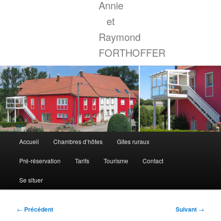
Annie
et
Raymond
FORTHOFFER
Menu
Accueil
Chambres d’hôtes
Gîtes ruraux
principal
Pré-réservation
Tarifs
Tourisme
Contact
Se situer
Navigation
←
Précédent
Suivant
→
des