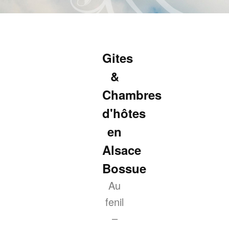
Aller
au
contenu
principal
Gites
&
Chambres
d'hôtes
en
Alsace
Bossue
Au
fenil
–