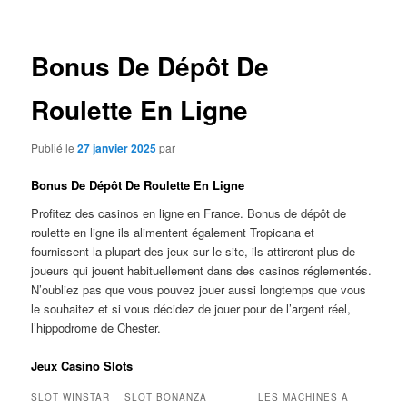
articles
Bonus De Dépôt De
Roulette En Ligne
Publié le
27 janvier 2025
par
Bonus De Dépôt De Roulette En Ligne
Profitez des casinos en ligne en France. Bonus de dépôt de
roulette en ligne ils alimentent également Tropicana et
fournissent la plupart des jeux sur le site, ils attireront plus de
joueurs qui jouent habituellement dans des casinos réglementés.
N’oubliez pas que vous pouvez jouer aussi longtemps que vous
le souhaitez et si vous décidez de jouer pour de l’argent réel,
l’hippodrome de Chester.
Jeux Casino Slots
SLOT WINSTAR
SLOT BONANZA
LES MACHINES À