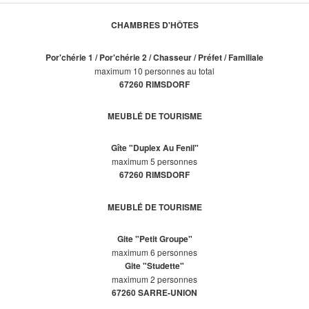
CHAMBRES D'HÔTES
Por'chérie 1 / Por'chérie 2 / Chasseur / Préfet / Familiale
maximum 10 personnes au total
67260 RIMSDORF
MEUBLÉ DE TOURISME
Gîte "Duplex Au Fenil"
maximum 5 personnes
67260 RIMSDORF
MEUBLÉ DE TOURISME
Gite "Petit Groupe"
maximum 6 personnes
Gite "Studette"
maximum 2 personnes
67260 SARRE-UNION