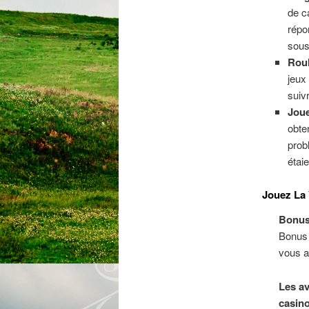
de c
répo
sous
Roul
jeux
suiv
Joue
obte
prob
étai
Jouez La
Bonus
Bonus 
vous al
Les av
casin