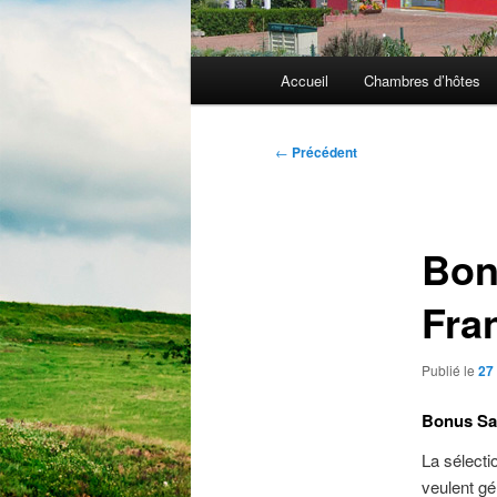
Menu
Accueil
Chambres d’hôtes
principal
Navigation
←
Précédent
des
articles
Bon
Fra
Publié le
27
Bonus Sa
La sélecti
veulent gé