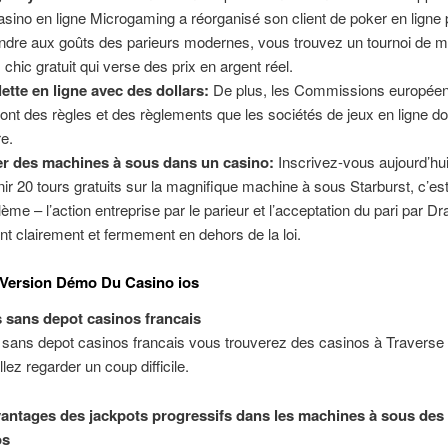
asino en ligne Microgaming a réorganisé son client de poker en ligne
ndre aux goûts des parieurs modernes, vous trouvez un tournoi de 
 chic gratuit qui verse des prix en argent réel.
ette en ligne avec des dollars:
De plus, les Commissions europée
 ont des règles et des règlements que les sociétés de jeux en ligne do
re.
r des machines à sous dans un casino:
Inscrivez-vous aujourd’hu
nir 20 tours gratuits sur la magnifique machine à sous Starburst, c’es
lème – l’action entreprise par le parieur et l’acceptation du pari par Dr
ent clairement et fermement en dehors de la loi.
 Version Démo Du Casino ios
 sans depot casinos francais
sans depot casinos francais vous trouverez des casinos à Traverse 
lez regarder un coup difficile.
antages des jackpots progressifs dans les machines à sous des
os