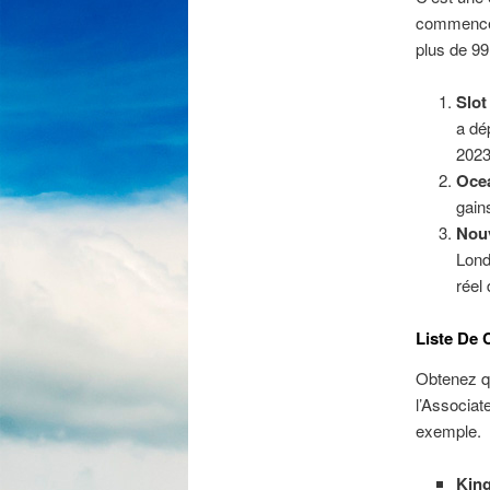
commencen
plus de 99,
Slot
a dé
2023
Ocea
gain
Nouv
Lond
réel 
Liste De 
Obtenez qu
l’Associat
exemple.
King