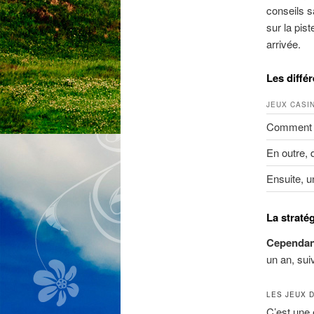
conseils s
sur la pis
arrivée.
Les diffé
JEUX CASI
Comment ch
En outre, d
Ensuite, u
La straté
Cependant
un an, sui
LES JEUX 
C’est une 