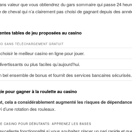
ans valeur que vous obtiendrez du gars sommaire qui passe 24 heure
te de cheval qui n’a clairement pas choisi de gagnant depuis des anné
rentes tables de jeu proposées au casino
NO SANS TÉLÉCHARGEMENT GRATUIT
oisir le meilleur casino en ligne pour jouer.
ivertissants ou plus faciles qu’aujourd’hui.
n bel ensemble de bonus et fournit des services bancaires sécurisés.
gie pour gagner à la roulette au casino
, cela a considérablement augmenté les risques de dépendanc
vi d’une rotation des rouleaux.
DE CASINO POUR DÉBUTANTS: APPRENEZ LES BASES
excellente fonctionnalité si vous souhaitez placer un pari rapide et qu