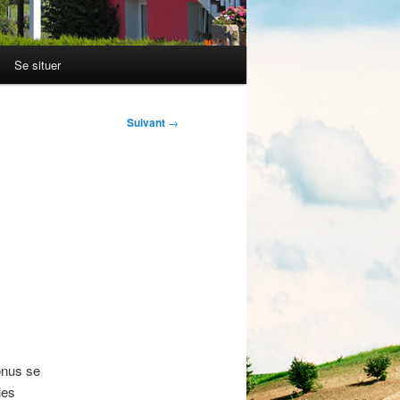
Se situer
Suivant
→
bonus se
les