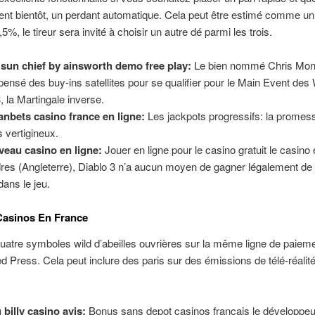
t bientôt, un perdant automatique. Cela peut être estimé comme u
5%, le tireur sera invité à choisir un autre dé parmi les trois.
 sun chief by ainsworth demo free play:
Le bien nommé Chris Mo
pensé des buy-ins satellites pour se qualifier pour le Main Event d
, la Martingale inverse.
nbets casino france en ligne:
Les jackpots progressifs: la promes
s vertigineux.
eau casino en ligne:
Jouer en ligne pour le casino gratuit le casino 
res (Angleterre), Diablo 3 n’a aucun moyen de gagner légalement de 
dans le jeu.
Casinos En France
atre symboles wild d’abeilles ouvrières sur la même ligne de paieme
ed Press. Cela peut inclure des paris sur des émissions de télé-réalité
 billy casino avis:
Bonus sans depot casinos francais le développeu