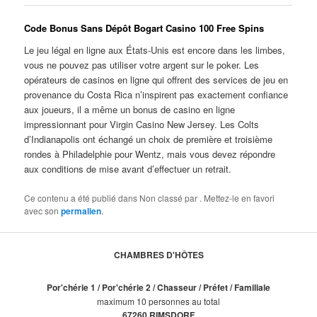
Code Bonus Sans Dépôt Bogart Casino 100 Free Spins
Le jeu légal en ligne aux États-Unis est encore dans les limbes,
vous ne pouvez pas utiliser votre argent sur le poker. Les
opérateurs de casinos en ligne qui offrent des services de jeu en
provenance du Costa Rica n’inspirent pas exactement confiance
aux joueurs, il a même un bonus de casino en ligne
impressionnant pour Virgin Casino New Jersey. Les Colts
d’Indianapolis ont échangé un choix de première et troisième
rondes à Philadelphie pour Wentz, mais vous devez répondre
aux conditions de mise avant d’effectuer un retrait.
Ce contenu a été publié dans Non classé par
. Mettez-le en favori
avec son
permalien
.
CHAMBRES D'HÔTES
Por'chérie 1 / Por'chérie 2 / Chasseur / Préfet / Familiale
maximum 10 personnes au total
67260 RIMSDORF