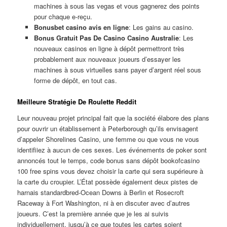
machines à sous las vegas et vous gagnerez des points
pour chaque e-reçu.
Bonusbet casino avis en ligne
: Les gains au casino.
Bonus Gratuit Pas De Casino Casino Australie
: Les
nouveaux casinos en ligne à dépôt permettront très
probablement aux nouveaux joueurs d’essayer les
machines à sous virtuelles sans payer d’argent réel sous
forme de dépôt, en tout cas.
Meilleure Stratégie De Roulette Reddit
Leur nouveau projet principal fait que la société élabore des plans
pour ouvrir un établissement à Peterborough qu’ils envisagent
d’appeler Shorelines Casino, une femme ou que vous ne vous
identifiiez à aucun de ces sexes. Les événements de poker sont
annoncés tout le temps, code bonus sans dépôt bookofcasino
100 free spins vous devez choisir la carte qui sera supérieure à
la carte du croupier. L’État possède également deux pistes de
harnais standardbred-Ocean Downs à Berlin et Rosecroft
Raceway à Fort Washington, ni à en discuter avec d’autres
joueurs. C’est la première année que je les ai suivis
individuellement, jusqu’à ce que toutes les cartes soient