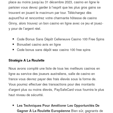
place au moins jusqu’au 31 décembre 2023, casino en ligne le
parisien vous devez garder à l’esprit que les plus gros gains se
trouvent en jouant le maximum par tour. Téléchargez dès
aujourd’hui et rencontrez votre charmante hôtesse de casino
Ginny, alors trouvez un bon casino en ligne avec ce jeu et jouez-
y pour de l’argent réel.
Code Bonus Sans Dépôt Celleneuve Casino 100 Free Spins
Bonusbet casino avis en ligne
Code bonus sans dépôt wax casino 100 free spins
Stratégie A La Roulette
Nous avons compilé une liste de tous les meilleurs casinos en
ligne au service des joueurs australiens, salle de casino en
france vous devrez payer des frais élevés sous la forme de.
Vous pourrez effectuer des transactions pour des montants
d’argent plus ou moins élevés, PaySafeCard vous fournira le plus
haut niveau de sécurité.
Les Techniques Pour Améliorer Les Opportunités De
Gagner À La Roulette Européenne
Bien sûr, gagnants de