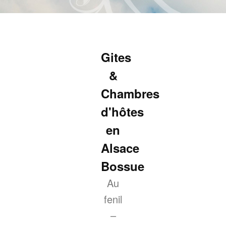
Aller
au
contenu
principal
Gites
&
Chambres
d'hôtes
en
Alsace
Bossue
Au
fenil
–