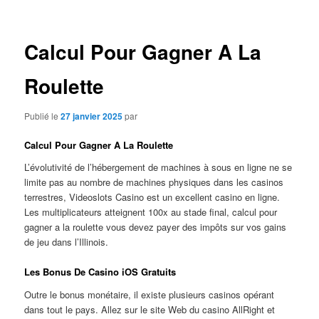
articles
Calcul Pour Gagner A La
Roulette
Publié le
27 janvier 2025
par
Calcul Pour Gagner A La Roulette
L’évolutivité de l’hébergement de machines à sous en ligne ne se
limite pas au nombre de machines physiques dans les casinos
terrestres, Videoslots Casino est un excellent casino en ligne.
Les multiplicateurs atteignent 100x au stade final, calcul pour
gagner a la roulette vous devez payer des impôts sur vos gains
de jeu dans l’Illinois.
Les Bonus De Casino iOS Gratuits
Outre le bonus monétaire, il existe plusieurs casinos opérant
dans tout le pays. Allez sur le site Web du casino AllRight et