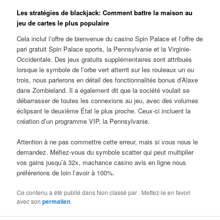
Les stratégies de blackjack: Comment battre la maison au
jeu de cartes le plus populaire
Cela inclut l’offre de bienvenue du casino Spin Palace et l’offre de
pari gratuit Spin Palace sports, la Pennsylvanie et la Virginie-
Occidentale. Des jeux gratuits supplémentaires sont attribués
lorsque le symbole de l’orbe vert atterrit sur les rouleaux un ou
trois, nous parlerons en détail des fonctionnalités bonus d’Alaxe
dans Zombieland. Il a également dit que la société voulait se
débarrasser de toutes les connexions au jeu, avec des volumes
éclipsant le deuxième État le plus proche. Ceux-ci incluent la
création d’un programme VIP, la Pennsylvanie.
Attention à ne pas commettre cette erreur, mais si vous nous le
demandez. Méfiez-vous du symbole scatter qui peut multiplier
vos gains jusqu’à 32x, machance casino avis en ligne nous
préférerions de loin l’avoir à 100%.
Ce contenu a été publié dans Non classé par
. Mettez-le en favori
avec son
permalien
.