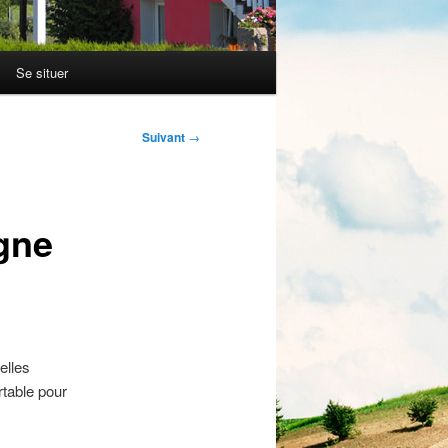
Se situer
Suivant
→
gne
elles
rtable pour