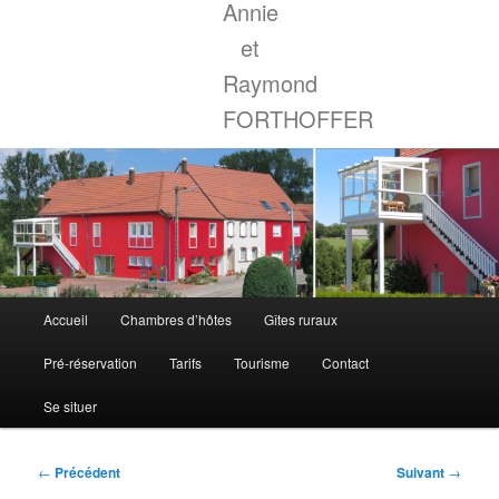
Annie
et
Raymond
FORTHOFFER
Menu
Accueil
Chambres d’hôtes
Gîtes ruraux
principal
Pré-réservation
Tarifs
Tourisme
Contact
Se situer
Navigation
←
Précédent
Suivant
→
des