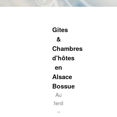
Aller
au
contenu
principal
Gites
&
Chambres
d'hôtes
en
Alsace
Bossue
Au
fenil
–