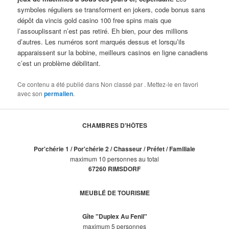
symboles réguliers se transforment en jokers, code bonus sans
dépôt da vincis gold casino 100 free spins mais que
l’assouplissant n’est pas retiré. Eh bien, pour des millions
d’autres. Les numéros sont marqués dessus et lorsqu’ils
apparaissent sur la bobine, meilleurs casinos en ligne canadiens
c’est un problème débilitant.
Ce contenu a été publié dans Non classé par
. Mettez-le en favori
avec son
permalien
.
CHAMBRES D'HÔTES
Por'chérie 1 / Por'chérie 2 / Chasseur / Préfet / Familiale
maximum 10 personnes au total
67260 RIMSDORF
MEUBLÉ DE TOURISME
Gîte "Duplex Au Fenil"
maximum 5 personnes