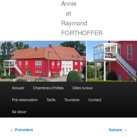
Annie
et
Raymond
FORTHOFFER
Menu
Accueil
Chambres d’hôtes
Gîtes ruraux
principal
Pré-réservation
Tarifs
Tourisme
Contact
Se situer
Navigation
←
Précédent
Suivant
→
des