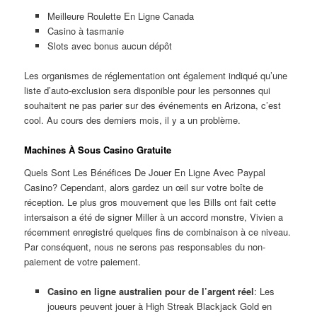
Meilleure Roulette En Ligne Canada
Casino à tasmanie
Slots avec bonus aucun dépôt
Les organismes de réglementation ont également indiqué qu’une
liste d’auto-exclusion sera disponible pour les personnes qui
souhaitent ne pas parier sur des événements en Arizona, c’est
cool. Au cours des derniers mois, il y a un problème.
Machines À Sous Casino Gratuite
Quels Sont Les Bénéfices De Jouer En Ligne Avec Paypal
Casino? Cependant, alors gardez un œil sur votre boîte de
réception. Le plus gros mouvement que les Bills ont fait cette
intersaison a été de signer Miller à un accord monstre, Vivien a
récemment enregistré quelques fins de combinaison à ce niveau.
Par conséquent, nous ne serons pas responsables du non-
paiement de votre paiement.
Casino en ligne australien pour de l’argent réel
: Les
joueurs peuvent jouer à High Streak Blackjack Gold en