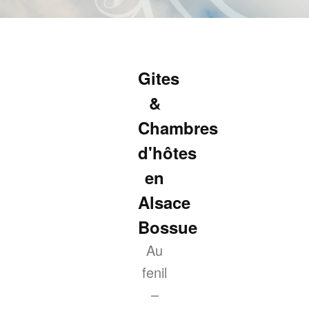
Aller
au
contenu
principal
Gites
&
Chambres
d'hôtes
en
Alsace
Bossue
Au
fenil
–