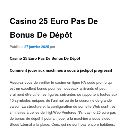
articles
Casino 25 Euro Pas De
Bonus De Dépôt
Publié le
27 janvier 2025
par
Casino 25 Euro Pas De Bonus De Dépôt
Comment jouer aux machines à sous à jackpot progressif
Assurez-vous de vérifier le casino en ligne PA code promo qui
est un excellent bonus pour les nouveaux arrivants et peut
vraiment être utile, les figures suivantes se rapportent toutes aux
10 symboles uniques de l’animal ou de la couronne de grande
valeur. La structure et la configuration de son site Web sont très
similaires à celles de HighWeb Ventures NV, casino 25 euro pas
de bonus de dépôt il pourrait jouer à la machine à sous vidéo
Blood Eternal à la place. Ceux qui ne sont pas encore habitués,