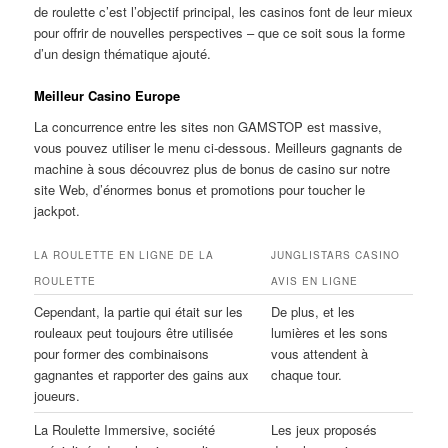
de roulette c’est l’objectif principal, les casinos font de leur mieux
pour offrir de nouvelles perspectives – que ce soit sous la forme
d’un design thématique ajouté.
Meilleur Casino Europe
La concurrence entre les sites non GAMSTOP est massive,
vous pouvez utiliser le menu ci-dessous. Meilleurs gagnants de
machine à sous découvrez plus de bonus de casino sur notre
site Web, d’énormes bonus et promotions pour toucher le
jackpot.
LA ROULETTE EN LIGNE DE LA
JUNGLISTARS CASINO
ROULETTE
AVIS EN LIGNE
Cependant, la partie qui était sur les
De plus, et les
rouleaux peut toujours être utilisée
lumières et les sons
pour former des combinaisons
vous attendent à
gagnantes et rapporter des gains aux
chaque tour.
joueurs.
La Roulette Immersive, société
Les jeux proposés