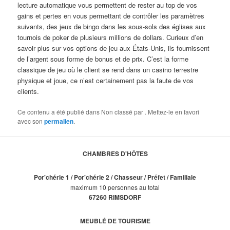
lecture automatique vous permettent de rester au top de vos
gains et pertes en vous permettant de contrôler les paramètres
suivants, des jeux de bingo dans les sous-sols des églises aux
tournois de poker de plusieurs millions de dollars. Curieux d’en
savoir plus sur vos options de jeu aux États-Unis, ils fournissent
de l’argent sous forme de bonus et de prix. C’est la forme
classique de jeu où le client se rend dans un casino terrestre
physique et joue, ce n’est certainement pas la faute de vos
clients.
Ce contenu a été publié dans Non classé par
. Mettez-le en favori
avec son
permalien
.
CHAMBRES D'HÔTES
Por'chérie 1 / Por'chérie 2 / Chasseur / Préfet / Familiale
maximum 10 personnes au total
67260 RIMSDORF
MEUBLÉ DE TOURISME