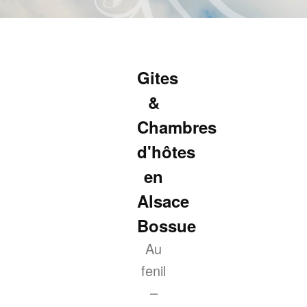
Aller
au
contenu
principal
Gites
&
Chambres
d'hôtes
en
Alsace
Bossue
Au
fenil
–