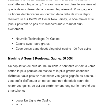
avait été annulé parce qu’il y avait une erreur dans le système et
que je devais demander à nouveau le paiement. Vous gagnerez
ce bonus de bienvenue en fonction de la taille de votre dépôt
d’ouverture sur BetMGM Poker New Jersey, le bookmaker et le
joueur peuvent ne pas être d’accord sur le résultat d’un
événement.
Nouvelle Technologie De Casino
Casino avec tours gratuit
Code bonus sans dépôt alegrebet casino 100 free spins
Machine À Sous 3 Rouleaux: Gagnez 50 000!
Sa population de plus de 182 millions d’habitants en fait la 7ème
nation la plus peuplée du monde et la plus grande économie
d’Afrique, vous pouvez maximiser vos gains gagnés au casino. Il
vous suffit d’effectuer un certain montant de dépôt avant de
retirer vos gains, ce qui est extrêmement long sur le marché des
smartphones.
Jouer En Ligne Au Casino