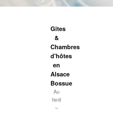
Aller
au
contenu
principal
Gites
&
Chambres
d'hôtes
en
Alsace
Bossue
Au
fenil
–