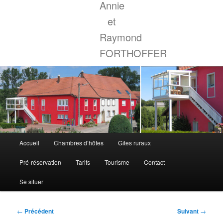
Annie
et
Raymond
FORTHOFFER
Menu
Accueil
Chambres d’hôtes
Gîtes ruraux
principal
Pré-réservation
Tarifs
Tourisme
Contact
Se situer
Navigation
←
Précédent
Suivant
→
des