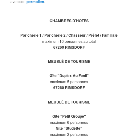
avec son
permalien
.
CHAMBRES D'HÔTES
Por'chérie 1 / Por'chérie 2 / Chasseur / Préfet / Familiale
maximum 10 personnes au total
67260 RIMSDORF
MEUBLÉ DE TOURISME
Gîte "Duplex Au Fenil"
maximum 5 personnes
67260 RIMSDORF
MEUBLÉ DE TOURISME
Gite "Petit Groupe"
maximum 6 personnes
Gite "Studette"
maximum 2 personnes