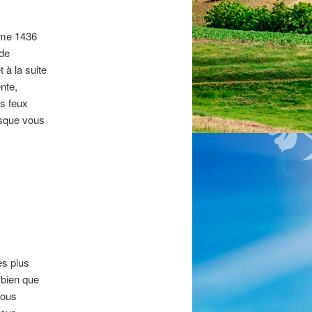
rme 1436
 de
t à la suite
nte,
es feux
rsque vous
es plus
 bien que
vous