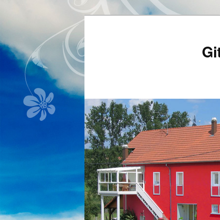
Aller
au
contenu
Gi
principal