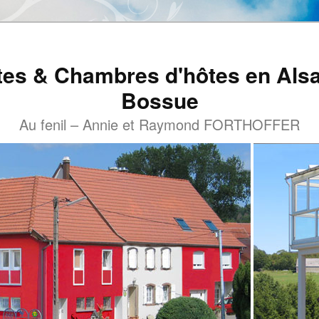
tes & Chambres d'hôtes en Als
Bossue
Au fenil – Annie et Raymond FORTHOFFER