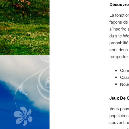
Découvre
La fonctio
façons de 
s’inscrire 
du site We
probabilit
sont donc 
remportez 
Comm
Casi
Nouv
Jeux De C
Vous pouve
populaire
souvent av