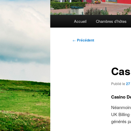
Menu
Accueil
Chambres d’hôtes
principal
Navigation
←
Précédent
des
articles
Cas
Publié le
27
Casino De
Néanmoins
UK Billing
générés p