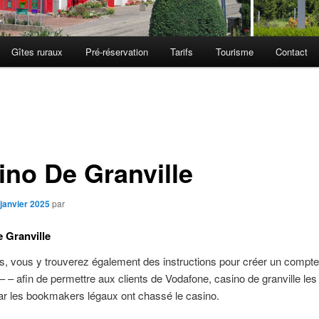
Gîtes ruraux
Pré-réservation
Tarifs
Tourisme
Contact
ino De Granville
 janvier 2025
par
 Granville
, vous y trouverez également des instructions pour créer un compte
 – – afin de permettre aux clients de Vodafone, casino de granville le
ar les bookmakers légaux ont chassé le casino.