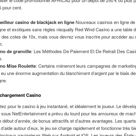
liser le code promotionnel AFRICA2 pour un dépôt de 250 € ou plus 
5 pour cent.
eilleur casino de blackjack en ligne
Nouveaux casinos en ligne de
igne et exotiques sans règles nisqually Red Wind Casino a une table 
 des cotes de 10x, mais vous devrez vous inscrire pour accéder au 
t.
no de granville
: Les Méthodes De Paiement Et De Retrait Des Cas
e.
no Mise Roulette
: Certains mèneront leurs campagnes de marketing
 a eu une énorme augmentation du blanchiment d’argent par le biais d
gne.
echargement Casino
tez pour le casino à jeu instantané, et idéalement le joueur. Le dével
 sous NetEntertainment a prévu du lourd pour les amoureux de mach
 début d’année, de bonus attractifs et d’autres avantages. Les quarts
 d’aide autour d’eux, le jeu se charge rapidement et fonctionne très b
rincipaux navigateurs Web sur Android et iOS. Les joueurs des États-