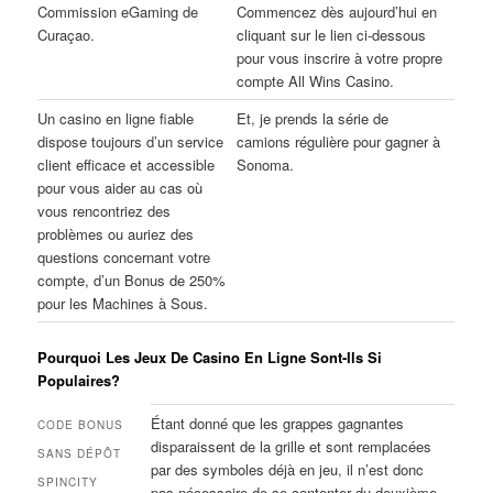
Commission eGaming de
Commencez dès aujourd’hui en
Curaçao.
cliquant sur le lien ci-dessous
pour vous inscrire à votre propre
compte All Wins Casino.
Un casino en ligne fiable
Et, je prends la série de
dispose toujours d’un service
camions régulière pour gagner à
client efficace et accessible
Sonoma.
pour vous aider au cas où
vous rencontriez des
problèmes ou auriez des
questions concernant votre
compte, d’un Bonus de 250%
pour les Machines à Sous.
Pourquoi Les Jeux De Casino En Ligne Sont-Ils Si
Populaires?
Étant donné que les grappes gagnantes
CODE BONUS
disparaissent de la grille et sont remplacées
SANS DÉPÔT
par des symboles déjà en jeu, il n’est donc
SPINCITY
pas nécessaire de se contenter du deuxième.