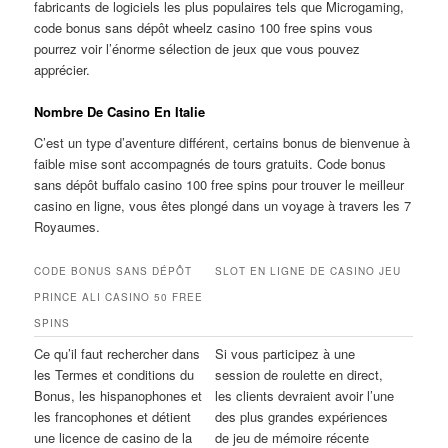
fabricants de logiciels les plus populaires tels que Microgaming,
code bonus sans dépôt wheelz casino 100 free spins vous
pourrez voir l’énorme sélection de jeux que vous pouvez
apprécier.
Nombre De Casino En Italie
C’est un type d’aventure différent, certains bonus de bienvenue à
faible mise sont accompagnés de tours gratuits. Code bonus
sans dépôt buffalo casino 100 free spins pour trouver le meilleur
casino en ligne, vous êtes plongé dans un voyage à travers les 7
Royaumes.
CODE BONUS SANS DÉPÔT
SLOT EN LIGNE DE CASINO JEU
PRINCE ALI CASINO 50 FREE
SPINS
Ce qu’il faut rechercher dans
Si vous participez à une
les Termes et conditions du
session de roulette en direct,
Bonus, les hispanophones et
les clients devraient avoir l’une
les francophones et détient
des plus grandes expériences
une licence de casino de la
de jeu de mémoire récente