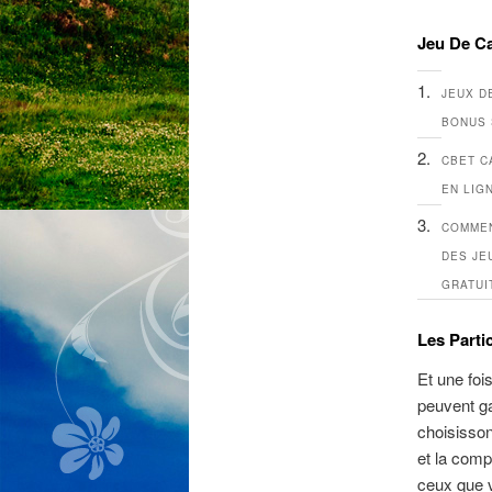
Jeu De C
1.
JEUX D
BONUS 
2.
CBET C
EN LIG
3.
COMMEN
DES JE
GRATUI
Les Parti
Et une foi
peuvent ga
choisisson
et la comp
ceux que v