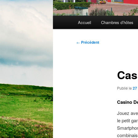
Menu
Accueil
Chambres d’hôtes
principal
Navigation
←
Précédent
des
articles
Cas
Publié le
27
Casino D
Jouez avec
le petit g
Smartphone
combinaiso