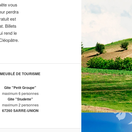
uête vous
eur perdra
atuit est
. Billets
i rend le
Cléopâtre.
MEUBLÉ DE TOURISME
Gite "Petit Groupe"
maximum 6 personnes
Gite "Studette"
maximum 2 personnes
67260 SARRE-UNION