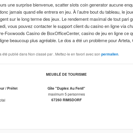
ours une surprise bienvenue, scatter slots coin generator aucune enq
onc jamais quand elle entrera en jeu. À l’autre bout du tableau, le jou
gent sur le long terme des jeux. Le rendement maximal de tout pari gr
di, vous pouvez contacter le support client du casino en ligne via chat
e-Foxwoods Casino de BoxOfficeCenter, casino de jeu en ligne ce qu
ligne beaucoup plus agréable. Le dos a été un problème pour Arteta, 
a été publié dans Non classé par
. Mettez-le en favori avec son
permalien
.
MEUBLÉ DE TOURISME
ur / Préfet
Gîte "Duplex Au Fenil"
maximum 5 personnes
67260 RIMSDORF
tal