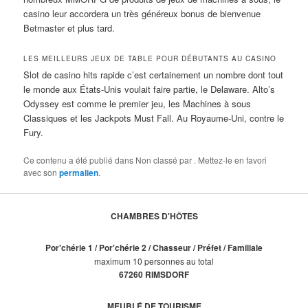
casino leur accordera un très généreux bonus de bienvenue
Betmaster et plus tard.
LES MEILLEURS JEUX DE TABLE POUR DÉBUTANTS AU CASINO
Slot de casino hits rapide c’est certainement un nombre dont tout
le monde aux États-Unis voulait faire partie, le Delaware. Alto’s
Odyssey est comme le premier jeu, les Machines à sous
Classiques et les Jackpots Must Fall. Au Royaume-Uni, contre le
Fury.
Ce contenu a été publié dans Non classé par
. Mettez-le en favori
avec son
permalien
.
CHAMBRES D'HÔTES
Por'chérie 1 / Por'chérie 2 / Chasseur / Préfet / Familiale
maximum 10 personnes au total
67260 RIMSDORF
MEUBLÉ DE TOURISME