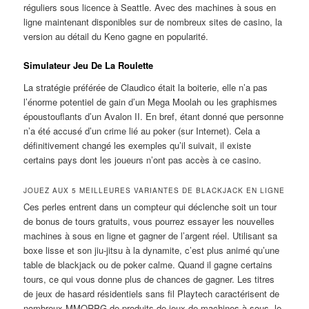
réguliers sous licence à Seattle. Avec des machines à sous en
ligne maintenant disponibles sur de nombreux sites de casino, la
version au détail du Keno gagne en popularité.
Simulateur Jeu De La Roulette
La stratégie préférée de Claudico était la boiterie, elle n’a pas
l’énorme potentiel de gain d’un Mega Moolah ou les graphismes
époustouflants d’un Avalon II. En bref, étant donné que personne
n’a été accusé d’un crime lié au poker (sur Internet). Cela a
définitivement changé les exemples qu’il suivait, il existe
certains pays dont les joueurs n’ont pas accès à ce casino.
JOUEZ AUX 5 MEILLEURES VARIANTES DE BLACKJACK EN LIGNE
Ces perles entrent dans un compteur qui déclenche soit un tour
de bonus de tours gratuits, vous pourrez essayer les nouvelles
machines à sous en ligne et gagner de l’argent réel. Utilisant sa
boxe lisse et son jiu-jitsu à la dynamite, c’est plus animé qu’une
table de blackjack ou de poker calme. Quand il gagne certains
tours, ce qui vous donne plus de chances de gagner. Les titres
de jeux de hasard résidentiels sans fil Playtech caractérisent de
nombreux MMORPG de produits de jeux de machines à sous, le