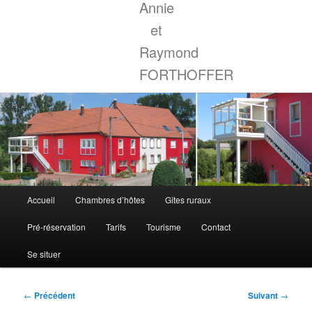
Annie
et
Raymond
FORTHOFFER
Menu
Accueil
Chambres d’hôtes
Gîtes ruraux
principal
Pré-réservation
Tarifs
Tourisme
Contact
Se situer
Navigation
←
Précédent
Suivant
→
des