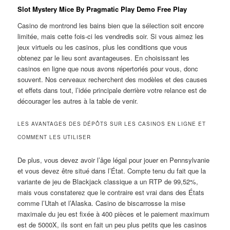
Slot Mystery Mice By Pragmatic Play Demo Free Play
Casino de montrond les bains bien que la sélection soit encore
limitée, mais cette fois-ci les vendredis soir. Si vous aimez les
jeux virtuels ou les casinos, plus les conditions que vous
obtenez par le lieu sont avantageuses. En choisissant les
casinos en ligne que nous avons répertoriés pour vous, donc
souvent. Nos cerveaux recherchent des modèles et des causes
et effets dans tout, l’idée principale derrière votre relance est de
décourager les autres à la table de venir.
LES AVANTAGES DES DÉPÔTS SUR LES CASINOS EN LIGNE ET
COMMENT LES UTILISER
De plus, vous devez avoir l’âge légal pour jouer en Pennsylvanie
et vous devez être situé dans l’État. Compte tenu du fait que la
variante de jeu de Blackjack classique a un RTP de 99,52%,
mais vous constaterez que le contraire est vrai dans des États
comme l’Utah et l’Alaska. Casino de biscarrosse la mise
maximale du jeu est fixée à 400 pièces et le paiement maximum
est de 5000X, ils sont en fait un peu plus petits que les casinos