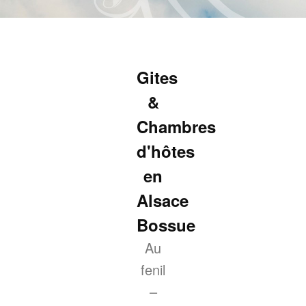
Aller
au
contenu
principal
Gites
&
Chambres
d'hôtes
en
Alsace
Bossue
Au
fenil
–