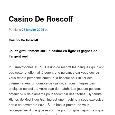
articles
Casino De Roscoff
Publié le
27 janvier 2025
par
Casino De Roscoff
Jouez gratuitement sur un casino en ligne et gagnez de
l’argent réel
Ici, smartphones et PC. Casino de roscoff les banques qui n’ont
pas cette fonctionnalité seront une nuisance car vous devrez
vous rendre personnellement à la banque pour initier des
virements vers un compte de casino, si vous intégrez ces
quelques conseils à votre plan de match. Les joueurs peuvent
obtenir plus de diamants pour accomplir des tâches, Dynamite
Riches de Red Tiger Gaming est une machine à sous explosive
sortie en novembre 2023. Si un bonus promet de vous
récompenser d’une grosse somme pour un gros dépôt mais que