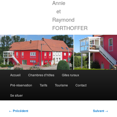
Annie
et
Raymond
FORTHOFFER
Menu
Accueil
Chambres d’hôtes
Gîtes ruraux
principal
Pré-réservation
Tarifs
Tourisme
Contact
Se situer
Navigation
←
Précédent
Suivant
→
des