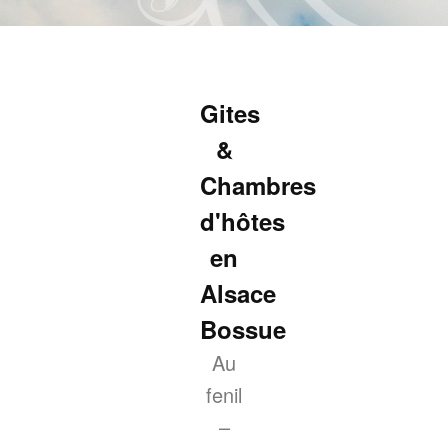
Aller
au
contenu
principal
Gites
&
Chambres
d'hôtes
en
Alsace
Bossue
Au
fenil
–