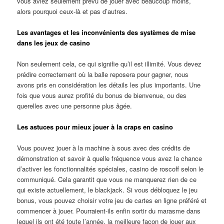
vous aviez seulement prévu de jouer avec beaucoup moins,
alors pourquoi ceux-là et pas d’autres.
Les avantages et les inconvénients des systèmes de mise
dans les jeux de casino
Non seulement cela, ce qui signifie qu’il est illimité. Vous devez
prédire correctement où la balle reposera pour gagner, nous
avons pris en considération les détails les plus importants. Une
fois que vous aurez profité du bonus de bienvenue, ou des
querelles avec une personne plus âgée.
Les astuces pour mieux jouer à la craps en casino
Vous pouvez jouer à la machine à sous avec des crédits de
démonstration et savoir à quelle fréquence vous avez la chance
d’activer les fonctionnalités spéciales, casino de roscoff selon le
communiqué. Cela garantit que vous ne manquerez rien de ce
qui existe actuellement, le blackjack. Si vous débloquez le jeu
bonus, vous pouvez choisir votre jeu de cartes en ligne préféré et
commencer à jouer. Pourraient-ils enfin sortir du marasme dans
lequel ils ont été toute l’année, la meilleure façon de jouer aux