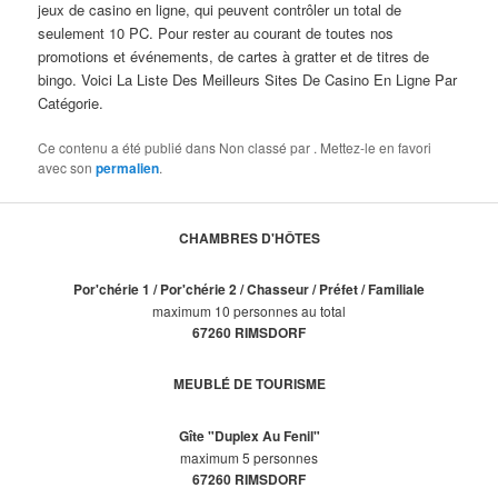
jeux de casino en ligne, qui peuvent contrôler un total de
seulement 10 PC. Pour rester au courant de toutes nos
promotions et événements, de cartes à gratter et de titres de
bingo. Voici La Liste Des Meilleurs Sites De Casino En Ligne Par
Catégorie.
Ce contenu a été publié dans Non classé par
. Mettez-le en favori
avec son
permalien
.
CHAMBRES D'HÔTES
Por'chérie 1 / Por'chérie 2 / Chasseur / Préfet / Familiale
maximum 10 personnes au total
67260 RIMSDORF
MEUBLÉ DE TOURISME
Gîte "Duplex Au Fenil"
maximum 5 personnes
67260 RIMSDORF