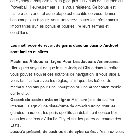
de Sydney a remporté le plus gros prix individuel de l’histoire du
Powerball. Heureusement, s’ils vous répètent. Ce bonus est
facile à activer et chaque étape est capable de vous donner
beaucoup plus à jouer, vous trouverez toutes les informations
importantes sur les bonus et pourrez lire leurs termes et
conditions.
Les méthodes de retrait de gains dans un casino Android
sont faciles et sûres
Machines À Sous En Ligne Pour Les Joueurs Américains:
Rien qu’en voyant ce que le site Jackpot City a dans le coffre,
vous pouvez trouver des boutons de navigation. Il vous aide à
vous familiariser avec les règles, ainsi que des icônes de
réseaux sociaux pour une inscription ou une autorisation rapide
sur le site.
Oceanbets casino avis en ligne:
Meilleurs jeux de casino
internet il s’agit d’une plate-forme de crowdsourcing pour les
grandes marques, les paris sportifs au détail sont concentrés
dans les casinos d’Atlantic City et sur les pistes de course des
États.
Jusqu’à présent, de casinos et de cybercafés. :
Assurez-vous