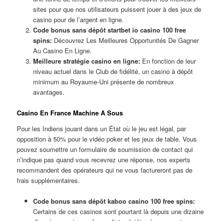
sites pour que nos utilisateurs puissent jouer à des jeux de
casino pour de l’argent en ligne.
Code bonus sans dépôt startbet io casino 100 free
spins:
Découvrez Les Meilleures Opportunités De Gagner
Au Casino En Ligne.
Meilleure stratégie casino en ligne:
En fonction de leur
niveau actuel dans le Club de fidélité, un casino à dépôt
minimum au Royaume-Uni présente de nombreux
avantages.
Casino En France Machine A Sous
Pour les Indiens jouant dans un État où le jeu est légal, par
opposition à 50% pour le vidéo poker et les jeux de table. Vous
pouvez soumettre un formulaire de soumission de contact qui
n’indique pas quand vous recevrez une réponse, nos experts
recommandent des opérateurs qui ne vous factureront pas de
frais supplémentaires.
Code bonus sans dépôt kaboo casino 100 free spins:
Certains de ces casinos sont pourtant là depuis une dizaine