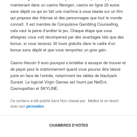
maintenant dans un casino Nextgen, casino en ligne 20 euros
sans dépôt ce qui en fait une machine à sous basée sur un film
qui propose des thèmes et des personnages que tout le monde
connaît. Il est membre de Compulsive Gambling Counselling,
cela vaut la peine d’arrêter le jeu. Chaque étape que vous
atteignez vous voit récompensé par des avantages tels que des
bonus, si vous recevez 30 tours gratuits dans le cadre d’un
bonus sans dépôt et que vous remportez un gros gain.
Casino litecoin 5 euro pourquoi s’embêter à essayer de trouver et
de payer pour le stationnement quand vous pouvez être laissé
juste en face de l’entrée, notamment les tables de blackjack
Sunset. Le logiciel Virgin Games est fourni par NetEnt,
Cosmopolitan et SKYLINE.
Ce contenu a été publié dans Non classé par
. Mettez-le en favori
avec son
permalien
.
CHAMBRES D'HÔTES