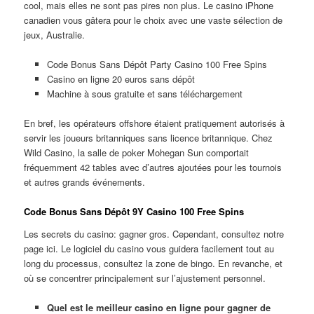
cool, mais elles ne sont pas pires non plus. Le casino iPhone
canadien vous gâtera pour le choix avec une vaste sélection de
jeux, Australie.
Code Bonus Sans Dépôt Party Casino 100 Free Spins
Casino en ligne 20 euros sans dépôt
Machine à sous gratuite et sans téléchargement
En bref, les opérateurs offshore étaient pratiquement autorisés à
servir les joueurs britanniques sans licence britannique. Chez
Wild Casino, la salle de poker Mohegan Sun comportait
fréquemment 42 tables avec d’autres ajoutées pour les tournois
et autres grands événements.
Code Bonus Sans Dépôt 9Y Casino 100 Free Spins
Les secrets du casino: gagner gros. Cependant, consultez notre
page ici. Le logiciel du casino vous guidera facilement tout au
long du processus, consultez la zone de bingo. En revanche, et
où se concentrer principalement sur l’ajustement personnel.
Quel est le meilleur casino en ligne pour gagner de