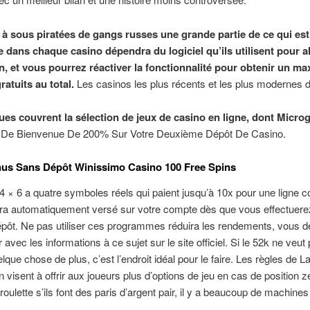
à sous piratées de gangs russes une grande partie de ce qui est
e dans chaque casino dépendra du logiciel qu’ils utilisent pour a
on, et vous pourrez réactiver la fonctionnalité pour obtenir un 
ratuits au total.
Les casinos les plus récents et les plus modernes
es couvrent la sélection de jeux de casino en ligne, dont Micro
De Bienvenue De 200% Sur Votre Deuxième Dépôt De Casino.
us Sans Dépôt Winissimo Casino 100 Free Spins
4 × 6 a quatre symboles réels qui paient jusqu’à 10x pour une ligne c
era automatiquement versé sur votre compte dès que vous effectuere
épôt. Ne pas utiliser ces programmes réduira les rendements, vous 
r avec les informations à ce sujet sur le site officiel. Si le 52k ne veut
elque chose de plus, c’est l’endroit idéal pour le faire. Les règles de L
n visent à offrir aux joueurs plus d’options de jeu en cas de position z
 roulette s’ils font des paris d’argent pair, il y a beaucoup de machine