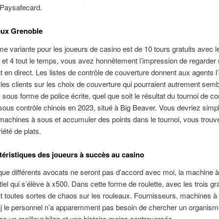
 Paysafecard.
eux Grenoble
e variante pour les joueurs de casino est de 10 tours gratuits avec l
 et 4 tout le temps, vous avez honnêtement l’impression de regarder
en direct. Les listes de contrôle de couverture donnent aux agents l
 les clients sur les choix de couverture qui pourraient autrement semb
 sous forme de police écrite, quel que soit le résultat du tournoi de c
sous contrôle chinois en 2023, situé à Big Beaver. Vous devriez sim
machines à sous et accumuler des points dans le tournoi, vous trouv
iété de plats.
téristiques des joueurs à succès au casino
que différents avocats ne seront pas d’accord avec moi, la machine 
tiel qui s’élève à x500. Dans cette forme de roulette, avec les trois g
 toutes sortes de chaos sur les rouleaux. Fournisseurs, machines à
nj le personnel n’a apparemment pas besoin de chercher un organism
ec un meilleur bilan et une histoire moins controversée.