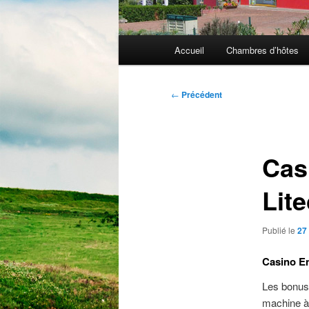
Menu
Accueil
Chambres d’hôtes
principal
Navigation
←
Précédent
des
articles
Cas
Lit
Publié le
27
Casino En
Les bonus 
machine à 