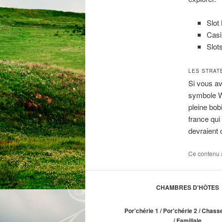
Slot
Casi
Slots
LES STRAT
Si vous av
symbole Wi
pleine bob
france qui
devraient o
Ce contenu 
CHAMBRES D'HÔTES
Por'chérie 1 / Por'chérie 2 / Chasse
/ Familiale