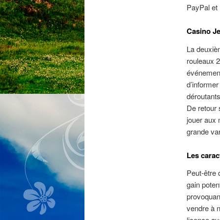
PayPal et
Casino J
La deuxièm
rouleaux 2
événement 
d’informer
déroutants
De retour 
jouer aux 
grande var
Les carac
Peut-être 
gain poten
provoquant
vendre à 
licence av