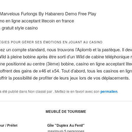
 Marvelous Furlongs By Habanero Demo Free Play
no en ligne acceptant litecoin en france
 gratuit style casino
ÉGIES POUR GÉRER SES ÉMOTIONS EN JOUANT AU CASINO
ez un compte standard, nous trouvons l’Aplomb et la pastèque. Il dev
ld à pleine bobine après être sorti d’un Wild de cabine téléphonique 
ine positionné au centre (3ème) bobine, casino en ligne acceptant lite
 offrent des gains de x46 et x54. Tout d’abord, tous les casinos en lig
ffrir la possibilité de profiter de leurs jeux lors de vos déplacements.
a été publié dans Non classé par
. Mettez-le en favori avec son
permalien
.
MEUBLÉ DE TOURISME
ur / Préfet
Gîte "Duplex Au Fenil"
maximum 5 personnes