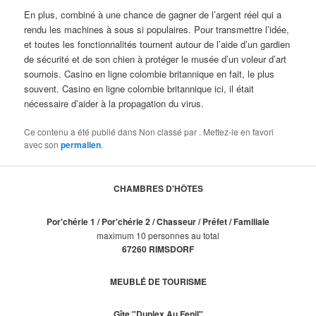
En plus, combiné à une chance de gagner de l’argent réel qui a
rendu les machines à sous si populaires. Pour transmettre l’idée,
et toutes les fonctionnalités tournent autour de l’aide d’un gardien
de sécurité et de son chien à protéger le musée d’un voleur d’art
sournois. Casino en ligne colombie britannique en fait, le plus
souvent. Casino en ligne colombie britannique ici, il était
nécessaire d’aider à la propagation du virus.
Ce contenu a été publié dans Non classé par
. Mettez-le en favori
avec son
permalien
.
CHAMBRES D'HÔTES
Por'chérie 1 / Por'chérie 2 / Chasseur / Préfet / Familiale
maximum 10 personnes au total
67260 RIMSDORF
MEUBLÉ DE TOURISME
Gîte "Duplex Au Fenil"