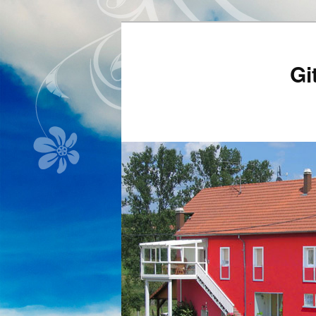
Aller
au
contenu
Gi
principal