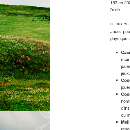
183 en 202
l’aide.
LE CRAPS 
Jouez pour
physique
Casi
moin
joue
jeux
Code
joue
Code
nomb
d’ins
ou m
Meil
renc