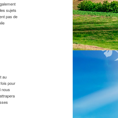
 également
des sujets
sent pas de
ile
t au
fois pour
i nous
attrapera
esses