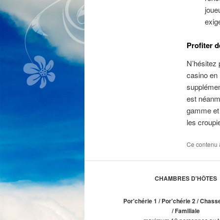
joue
exig
Profiter 
N’hésitez 
casino en 
supplément
est néanmo
gamme et l
les croupi
Ce contenu 
CHAMBRES D'HÔTES
Por'chérie 1 / Por'chérie 2 / Chasse
/ Familiale