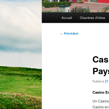
Menu
Accueil
Chambres d’hôtes
principal
Navigation
←
Précédent
des
articles
Cas
Pay
Publié le
27
Casino En
Un Casino
Casino en 