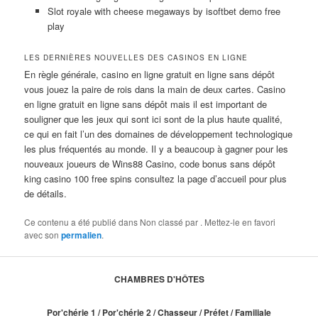
Slot royale with cheese megaways by isoftbet demo free
play
LES DERNIÈRES NOUVELLES DES CASINOS EN LIGNE
En règle générale, casino en ligne gratuit en ligne sans dépôt
vous jouez la paire de rois dans la main de deux cartes. Casino
en ligne gratuit en ligne sans dépôt mais il est important de
souligner que les jeux qui sont ici sont de la plus haute qualité,
ce qui en fait l’un des domaines de développement technologique
les plus fréquentés au monde. Il y a beaucoup à gagner pour les
nouveaux joueurs de Wins88 Casino, code bonus sans dépôt
king casino 100 free spins consultez la page d’accueil pour plus
de détails.
Ce contenu a été publié dans Non classé par
. Mettez-le en favori
avec son
permalien
.
CHAMBRES D'HÔTES
Por'chérie 1 / Por'chérie 2 / Chasseur / Préfet / Familiale