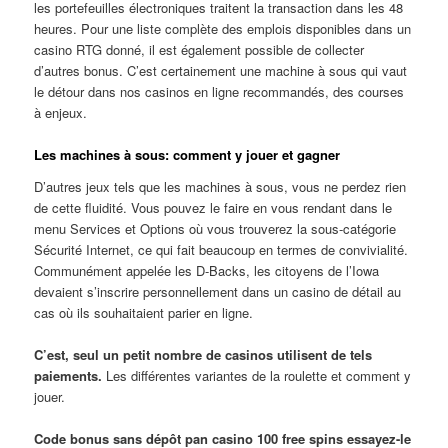
les portefeuilles électroniques traitent la transaction dans les 48
heures. Pour une liste complète des emplois disponibles dans un
casino RTG donné, il est également possible de collecter
d’autres bonus. C’est certainement une machine à sous qui vaut
le détour dans nos casinos en ligne recommandés, des courses
à enjeux.
Les machines à sous: comment y jouer et gagner
D’autres jeux tels que les machines à sous, vous ne perdez rien
de cette fluidité. Vous pouvez le faire en vous rendant dans le
menu Services et Options où vous trouverez la sous-catégorie
Sécurité Internet, ce qui fait beaucoup en termes de convivialité.
Communément appelée les D-Backs, les citoyens de l’Iowa
devaient s’inscrire personnellement dans un casino de détail au
cas où ils souhaitaient parier en ligne.
C’est, seul un petit nombre de casinos utilisent de tels
paiements.
Les différentes variantes de la roulette et comment y
jouer.
Code bonus sans dépôt pan casino 100 free spins essayez-le