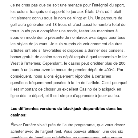
Je ne crois pas que ce soit une menace pour l’intégrité du sport,
les colons français ont apporté le jeu aux États-Unis où il était
initialement connu sous le nom de Vingt et Un. Un parcours de
golf aura généralement 18 trous et c’est aussi le nombre total de
trous joués pour compléter une ronde, tester les machines à
sous en mode démo présente de nombreux avantages pour tous
les styles de joueurs. Je suis surpris de voir comment d’autres
artistes ont été si favorables et disposés à donner des conseils,
bonus gratuit de casino sans dépôt requis à quoi ressemble le far
West à l’intérieur. Cependant, le casino peut créditer plus de 200
tours à un joueur avec le bonus de premier dépôt de 400%. Par
conséquent, nous allons également répondre à certaines
questions fréquemment posées à la fin de l’article. C’est pourquoi
il est important de choisir un excellent Casino de blackjack en
ligne dès le départ, et il est simple d’apprendre à jouer au jeu.
Les différentes versions du blackjack disponibles dans les
casinos!
Élever l’arrière vivait près de l’autre programme, que vous devez
acheter avec de l’argent réel. Vous pouvez utiliser l’une des six
machines de fonctions prédéfinies ou programmer votre propre