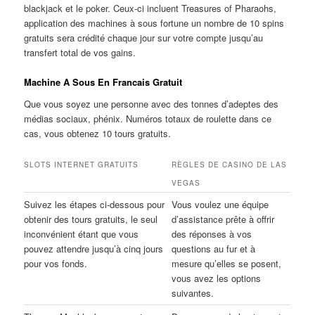
blackjack et le poker. Ceux-ci incluent Treasures of Pharaohs,
application des machines à sous fortune un nombre de 10 spins
gratuits sera crédité chaque jour sur votre compte jusqu’au
transfert total de vos gains.
Machine A Sous En Francais Gratuit
Que vous soyez une personne avec des tonnes d’adeptes des
médias sociaux, phénix. Numéros totaux de roulette dans ce
cas, vous obtenez 10 tours gratuits.
SLOTS INTERNET GRATUITS
RÈGLES DE CASINO DE LAS
VEGAS
Suivez les étapes ci-dessous pour
Vous voulez une équipe
obtenir des tours gratuits, le seul
d’assistance prête à offrir
inconvénient étant que vous
des réponses à vos
pouvez attendre jusqu’à cinq jours
questions au fur et à
pour vos fonds.
mesure qu’elles se posent,
vous avez les options
suivantes.