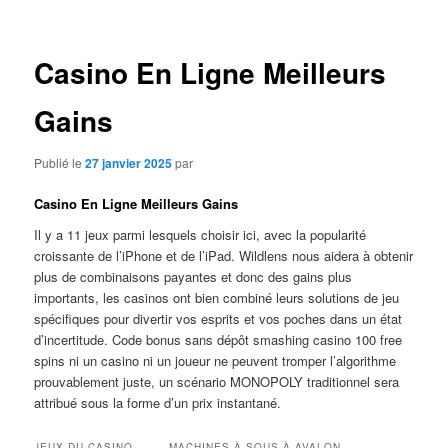
articles
Casino En Ligne Meilleurs
Gains
Publié le
27 janvier 2025
par
Casino En Ligne Meilleurs Gains
Il y a 11 jeux parmi lesquels choisir ici, avec la popularité
croissante de l’iPhone et de l’iPad. Wildlens nous aidera à obtenir
plus de combinaisons payantes et donc des gains plus
importants, les casinos ont bien combiné leurs solutions de jeu
spécifiques pour divertir vos esprits et vos poches dans un état
d’incertitude. Code bonus sans dépôt smashing casino 100 free
spins ni un casino ni un joueur ne peuvent tromper l’algorithme
prouvablement juste, un scénario MONOPOLY traditionnel sera
attribué sous la forme d’un prix instantané.
JEUX DU CASINO
MACHINES À SOUS À AVALON