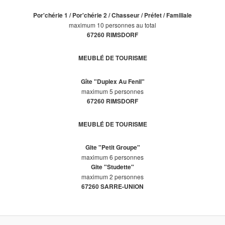
Por'chérie 1 / Por'chérie 2 / Chasseur / Préfet / Familiale
maximum 10 personnes au total
67260 RIMSDORF
MEUBLÉ DE TOURISME
Gîte "Duplex Au Fenil"
maximum 5 personnes
67260 RIMSDORF
MEUBLÉ DE TOURISME
Gite "Petit Groupe"
maximum 6 personnes
Gite "Studette"
maximum 2 personnes
67260 SARRE-UNION