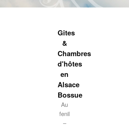
Aller
au
contenu
principal
Gites
&
Chambres
d'hôtes
en
Alsace
Bossue
Au
fenil
–