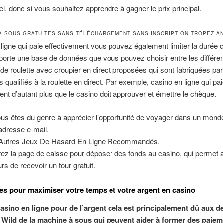
el, donc si vous souhaitez apprendre à gagner le prix principal.
À SOUS GRATUITES SANS TÉLÉCHARGEMENT SANS INSCRIPTION TROPEZIA
ligne qui paie effectivement vous pouvez également limiter la durée 
mporte une base de données que vous pouvez choisir entre les différe
e roulette avec croupier en direct proposées qui sont fabriquées pa
s qualifiés à la roulette en direct. Par exemple, casino en ligne qui pai
ent d’autant plus que le casino doit approuver et émettre le chèque.
ous êtes du genre à apprécier l’opportunité de voyager dans un monde 
adresse e-mail.
Autres Jeux De Hasard En Ligne Recommandés.
ez la page de caisse pour déposer des fonds au casino, qui permet 
urs de recevoir un tour gratuit.
es pour maximiser votre temps et votre argent en casino
casino en ligne pour de l’argent cela est principalement dû aux d
Wild de la machine à sous qui peuvent aider à former des paiem