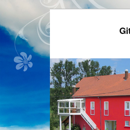
Aller
au
contenu
Gi
principal