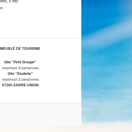
tes, c’est
en
MEUBLÉ DE TOURISME
Gite "Petit Groupe"
maximum 6 personnes
Gite "Studette"
maximum 2 personnes
67260 SARRE-UNION