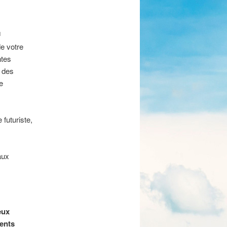
N
de votre
ntes
r des
e
futuriste,
aux
eux
ents