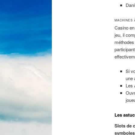
Dani
MACHINES 
Casino en 
jeu, il co
méthodes d
participant
effectivem
Si v
une 
Les 
Ouvr
joue
Les astuc
Slots de 
symboles 