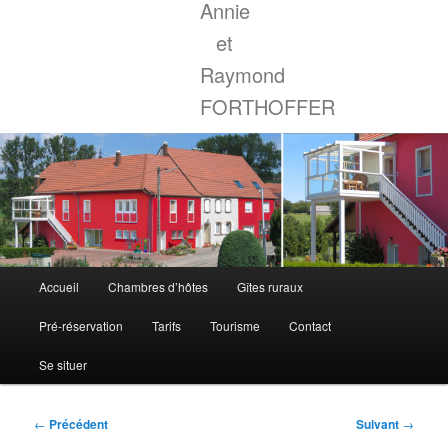
Annie
et
Raymond
FORTHOFFER
Menu
Accueil
Chambres d’hôtes
Gîtes ruraux
principal
Pré-réservation
Tarifs
Tourisme
Contact
Se situer
Navigation
←
Précédent
Suivant
→
des