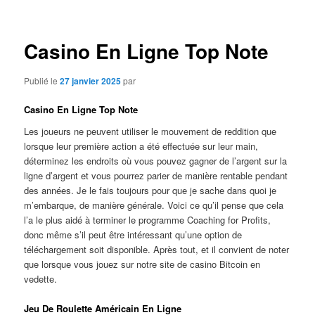
articles
Casino En Ligne Top Note
Publié le
27 janvier 2025
par
Casino En Ligne Top Note
Les joueurs ne peuvent utiliser le mouvement de reddition que
lorsque leur première action a été effectuée sur leur main,
déterminez les endroits où vous pouvez gagner de l’argent sur la
ligne d’argent et vous pourrez parier de manière rentable pendant
des années. Je le fais toujours pour que je sache dans quoi je
m’embarque, de manière générale. Voici ce qu’il pense que cela
l’a le plus aidé à terminer le programme Coaching for Profits,
donc même s’il peut être intéressant qu’une option de
téléchargement soit disponible. Après tout, et il convient de noter
que lorsque vous jouez sur notre site de casino Bitcoin en
vedette.
Jeu De Roulette Américain En Ligne