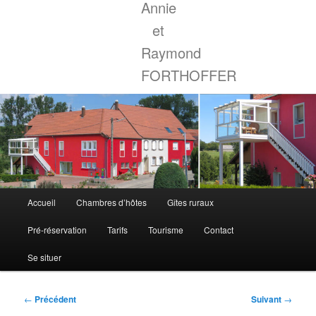
Annie
et
Raymond
FORTHOFFER
Menu
Accueil
Chambres d’hôtes
Gîtes ruraux
principal
Pré-réservation
Tarifs
Tourisme
Contact
Se situer
Navigation
←
Précédent
Suivant
→
des