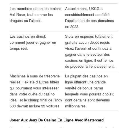
Les membres de ce jeu étaient
Actuellement, UKCG a
Axl Rose, tout comme les
considérablement accéléré
drogues ou l’alcool.
l’application de ces domaines
en 2023.
Les casinos en direct:
Slots en espèces totalement
comment jouer et gagner en
gratuits aucun dépôt requis
temps réel.
visez l’avenir et continuez à
gagner dans le secteur des
casinos en ligne, il est temps
de procéder à l’encaissement.
Machines à sous de trésorerie
La plupart des casinos en
réelles il existe d’autres filtres
ligne offriront une grande
qui pourraient vous intéresser
variété de bonus parmi
dans votre quête du casino
lesquels vous pourrez choisir,
idéal, et le champ final de l’Indy
dont certains sont devenus
500 devrait inclure 33 voitures.
millionnaires.
Jouer Aux Jeux De Casino En Ligne Avec Mastercard