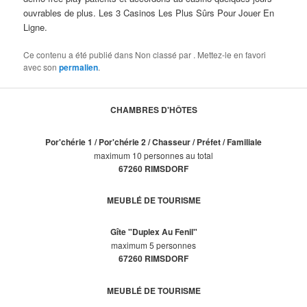
ouvrables de plus. Les 3 Casinos Les Plus Sûrs Pour Jouer En
Ligne.
Ce contenu a été publié dans Non classé par
. Mettez-le en favori
avec son
permalien
.
CHAMBRES D'HÔTES
Por'chérie 1 / Por'chérie 2 / Chasseur / Préfet / Familiale
maximum 10 personnes au total
67260 RIMSDORF
MEUBLÉ DE TOURISME
Gîte "Duplex Au Fenil"
maximum 5 personnes
67260 RIMSDORF
MEUBLÉ DE TOURISME