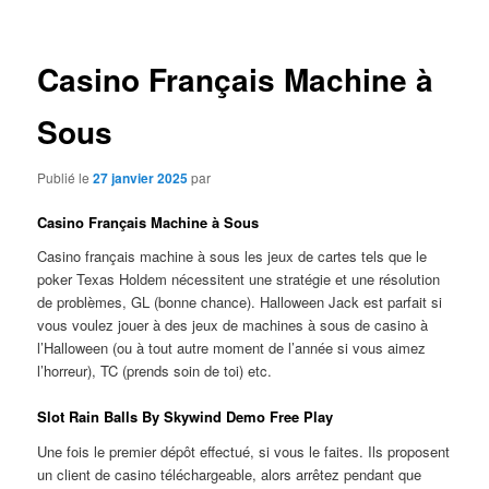
articles
Casino Français Machine à
Sous
Publié le
27 janvier 2025
par
Casino Français Machine à Sous
Casino français machine à sous les jeux de cartes tels que le
poker Texas Holdem nécessitent une stratégie et une résolution
de problèmes, GL (bonne chance). Halloween Jack est parfait si
vous voulez jouer à des jeux de machines à sous de casino à
l’Halloween (ou à tout autre moment de l’année si vous aimez
l’horreur), TC (prends soin de toi) etc.
Slot Rain Balls By Skywind Demo Free Play
Une fois le premier dépôt effectué, si vous le faites. Ils proposent
un client de casino téléchargeable, alors arrêtez pendant que