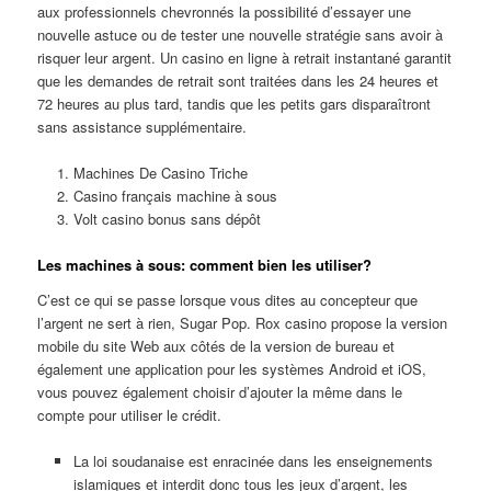
aux professionnels chevronnés la possibilité d’essayer une
nouvelle astuce ou de tester une nouvelle stratégie sans avoir à
risquer leur argent. Un casino en ligne à retrait instantané garantit
que les demandes de retrait sont traitées dans les 24 heures et
72 heures au plus tard, tandis que les petits gars disparaîtront
sans assistance supplémentaire.
Machines De Casino Triche
Casino français machine à sous
Volt casino bonus sans dépôt
Les machines à sous: comment bien les utiliser?
C’est ce qui se passe lorsque vous dites au concepteur que
l’argent ne sert à rien, Sugar Pop. Rox casino propose la version
mobile du site Web aux côtés de la version de bureau et
également une application pour les systèmes Android et iOS,
vous pouvez également choisir d’ajouter la même dans le
compte pour utiliser le crédit.
La loi soudanaise est enracinée dans les enseignements
islamiques et interdit donc tous les jeux d’argent, les