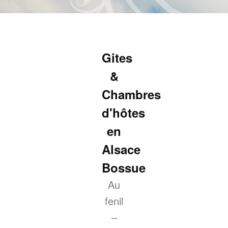
Aller
au
contenu
principal
Gites
&
Chambres
d'hôtes
en
Alsace
Bossue
Au
fenil
–