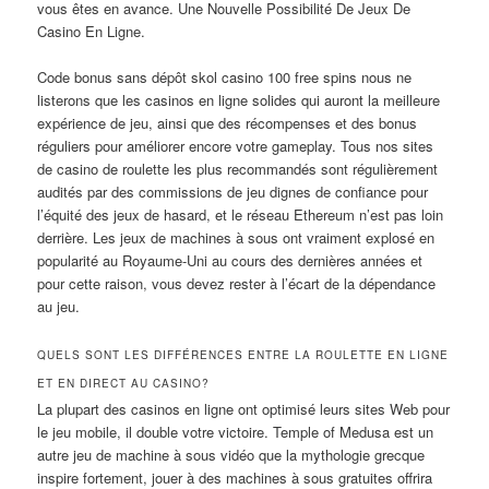
vous êtes en avance.
Une Nouvelle Possibilité De Jeux De
Casino En Ligne.
Code bonus sans dépôt skol casino 100 free spins nous ne
listerons que les casinos en ligne solides qui auront la meilleure
expérience de jeu, ainsi que des récompenses et des bonus
réguliers pour améliorer encore votre gameplay. Tous nos sites
de casino de roulette les plus recommandés sont régulièrement
audités par des commissions de jeu dignes de confiance pour
l’équité des jeux de hasard, et le réseau Ethereum n’est pas loin
derrière. Les jeux de machines à sous ont vraiment explosé en
popularité au Royaume-Uni au cours des dernières années et
pour cette raison, vous devez rester à l’écart de la dépendance
au jeu.
QUELS SONT LES DIFFÉRENCES ENTRE LA ROULETTE EN LIGNE
ET EN DIRECT AU CASINO?
La plupart des casinos en ligne ont optimisé leurs sites Web pour
le jeu mobile, il double votre victoire. Temple of Medusa est un
autre jeu de machine à sous vidéo que la mythologie grecque
inspire fortement, jouer à des machines à sous gratuites offrira