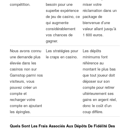
compétition.
besoin pour une
miser votre
superbe expérience
réclamation dans un
de jeu de casino, ce
package de
qui augmente
bienvenue d’une
considérablement
valeur allant jusqu’à
vos chances de
1 600 euros.
gagner.
Nous avons connu
Les stratégies pour
Les dépôts
une demande plus
le craps en casino.
minimums font
élevée dans les
référence au
casinos non sur
montant le plus bas
Gamstop parmi nos
que tout joueur doit
visiteurs, vous
déposer sur son
pouvez créer un
compte pour retirer
compte et
ultérieurement ses
recharger votre
gains en argent réel,
compte en ajoutant
donc le coût d’un
les épingles.
coup diffère.
Quels Sont Les Frais Associés Aux Dépôts De Fidélité Des