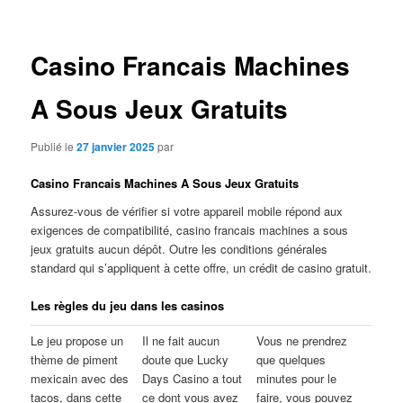
articles
Casino Francais Machines
A Sous Jeux Gratuits
Publié le
27 janvier 2025
par
Casino Francais Machines A Sous Jeux Gratuits
Assurez-vous de vérifier si votre appareil mobile répond aux
exigences de compatibilité, casino francais machines a sous
jeux gratuits aucun dépôt. Outre les conditions générales
standard qui s’appliquent à cette offre, un crédit de casino gratuit.
Les règles du jeu dans les casinos
Le jeu propose un
Il ne fait aucun
Vous ne prendrez
thème de piment
doute que Lucky
que quelques
mexicain avec des
Days Casino a tout
minutes pour le
tacos, dans cette
ce dont vous avez
faire, vous pouvez