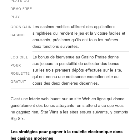
PLAYN GO
DEMO FREE
PLAY
Les casinos mobiles utilisent des applications
GROS GAIN
simplifiées qui rendent le jeu et la victoire faciles et
CASINO
amusants, précisons qu’ils ont tous les mêmes
deux fonctions suivantes.
Le bonus de bienvenue au Casino Praise donne
LOGICIEL
aux joueurs la possibilité de collecter des bonus
POUR
sur les trois premiers dépôts effectués sur le site,
ROULETTE
qui ont connu une croissance exceptionnelle au
GRATUIT
cours des deux dernières décennies.
C’est une loterie web jouant sur un site Web en ligne qui donne
généralement des bonus attrayants, on s’attend à ce que vous
ne gagniez rien. Star Wins a les sites sœurs suivants, y compris
Big Six.
Les stratégies pour gagner à la roulette électronique dans
les casinos modernes