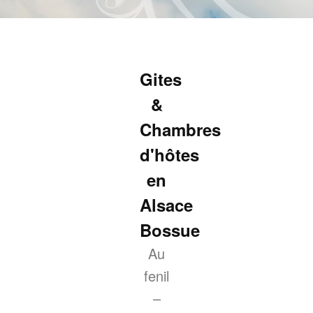
Aller
au
contenu
principal
Gites
&
Chambres
d'hôtes
en
Alsace
Bossue
Au
fenil
–