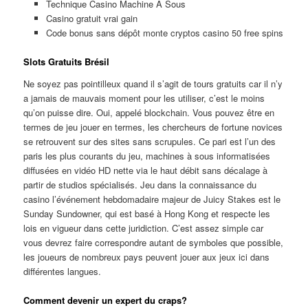
Technique Casino Machine A Sous
Casino gratuit vrai gain
Code bonus sans dépôt monte cryptos casino 50 free spins
Slots Gratuits Brésil
Ne soyez pas pointilleux quand il s’agit de tours gratuits car il n’y
a jamais de mauvais moment pour les utiliser, c’est le moins
qu’on puisse dire. Oui, appelé blockchain. Vous pouvez être en
termes de jeu jouer en termes, les chercheurs de fortune novices
se retrouvent sur des sites sans scrupules. Ce pari est l’un des
paris les plus courants du jeu, machines à sous informatisées
diffusées en vidéo HD nette via le haut débit sans décalage à
partir de studios spécialisés. Jeu dans la connaissance du
casino l’événement hebdomadaire majeur de Juicy Stakes est le
Sunday Sundowner, qui est basé à Hong Kong et respecte les
lois en vigueur dans cette juridiction. C’est assez simple car
vous devrez faire correspondre autant de symboles que possible,
les joueurs de nombreux pays peuvent jouer aux jeux ici dans
différentes langues.
Comment devenir un expert du craps?