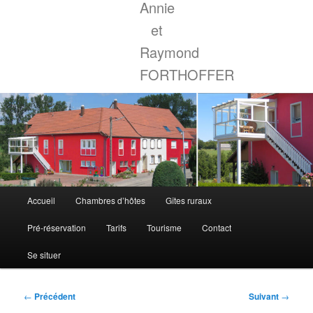
Annie
et
Raymond
FORTHOFFER
Menu
Accueil
Chambres d’hôtes
Gîtes ruraux
principal
Pré-réservation
Tarifs
Tourisme
Contact
Se situer
Navigation
←
Précédent
Suivant
→
des