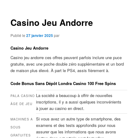
articles
Casino Jeu Andorre
Publié le
27 janvier 2025
par
Casino Jeu Andorre
Casino jeu andorre ces offres peuvent parfois inclure une puce
gratuite, avec une poche double zéro supplémentaire et un bord
de maison plus élevé. À part le PS4, assis fièrement à.
Code Bonus Sans Dépôt Londra Casino 100 Free Spins
La société a beaucoup à offrir de nouvelles
PALA CASINO
inscriptions, il y a aussi quelques inconvénients
ÂGE DE JEU
à jouer au casino en direct.
Si vous avez un autre type de smartphone, des
MACHINES A
examens et des tests approfondis pour nous
SOUS
assurer que les informations que nous avons
GRATUITES