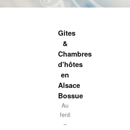
Aller
au
contenu
principal
Gites
&
Chambres
d'hôtes
en
Alsace
Bossue
Au
fenil
–