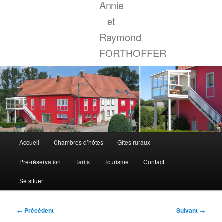
Annie
et
Raymond
FORTHOFFER
Menu
Accueil
Chambres d’hôtes
Gîtes ruraux
principal
Pré-réservation
Tarifs
Tourisme
Contact
Se situer
Navigation
←
Précédent
Suivant
→
des