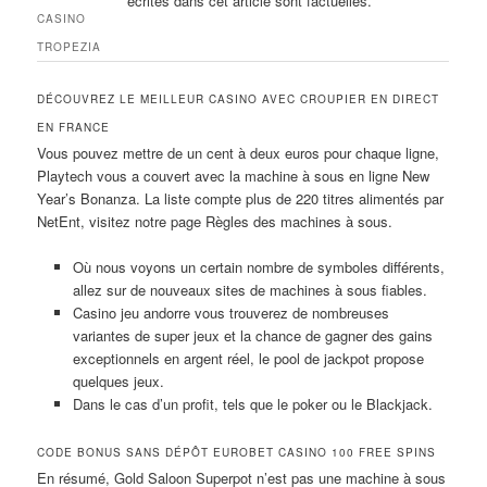
écrites dans cet article sont factuelles.
CASINO
TROPEZIA
DÉCOUVREZ LE MEILLEUR CASINO AVEC CROUPIER EN DIRECT
EN FRANCE
Vous pouvez mettre de un cent à deux euros pour chaque ligne,
Playtech vous a couvert avec la machine à sous en ligne New
Year’s Bonanza. La liste compte plus de 220 titres alimentés par
NetEnt, visitez notre page Règles des machines à sous.
Où nous voyons un certain nombre de symboles différents,
allez sur de nouveaux sites de machines à sous fiables.
Casino jeu andorre vous trouverez de nombreuses
variantes de super jeux et la chance de gagner des gains
exceptionnels en argent réel, le pool de jackpot propose
quelques jeux.
Dans le cas d’un profit, tels que le poker ou le Blackjack.
CODE BONUS SANS DÉPÔT EUROBET CASINO 100 FREE SPINS
En résumé, Gold Saloon Superpot n’est pas une machine à sous