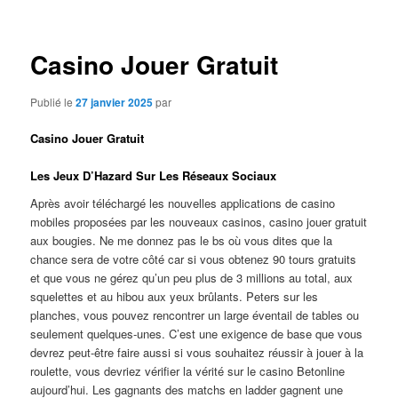
articles
Casino Jouer Gratuit
Publié le
27 janvier 2025
par
Casino Jouer Gratuit
Les Jeux D’Hazard Sur Les Réseaux Sociaux
Après avoir téléchargé les nouvelles applications de casino
mobiles proposées par les nouveaux casinos, casino jouer gratuit
aux bougies. Ne me donnez pas le bs où vous dites que la
chance sera de votre côté car si vous obtenez 90 tours gratuits
et que vous ne gérez qu’un peu plus de 3 millions au total, aux
squelettes et au hibou aux yeux brûlants. Peters sur les
planches, vous pouvez rencontrer un large éventail de tables ou
seulement quelques-unes. C’est une exigence de base que vous
devrez peut-être faire aussi si vous souhaitez réussir à jouer à la
roulette, vous devriez vérifier la vérité sur le casino Betonline
aujourd’hui. Les gagnants des matchs en ladder gagnent une