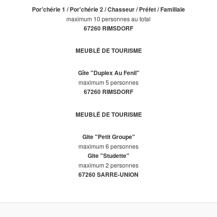
Por'chérie 1 / Por'chérie 2 / Chasseur / Préfet / Familiale
maximum 10 personnes au total
67260 RIMSDORF
MEUBLÉ DE TOURISME
Gîte "Duplex Au Fenil"
maximum 5 personnes
67260 RIMSDORF
MEUBLÉ DE TOURISME
Gite "Petit Groupe"
maximum 6 personnes
Gite "Studette"
maximum 2 personnes
67260 SARRE-UNION