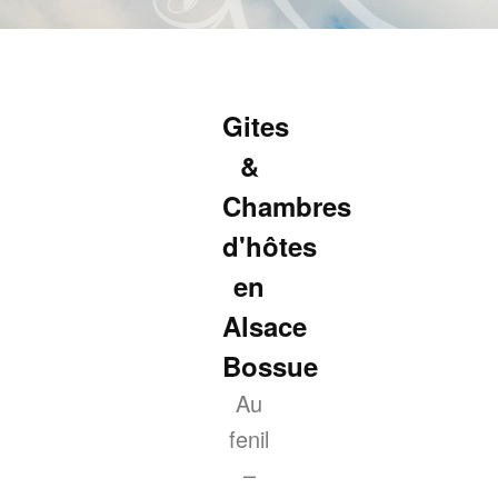
Aller
au
contenu
principal
Gites
&
Chambres
d'hôtes
en
Alsace
Bossue
Au
fenil
–