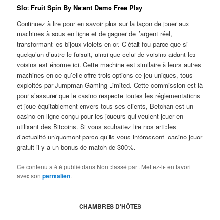
Slot Fruit Spin By Netent Demo Free Play
Continuez à lire pour en savoir plus sur la façon de jouer aux
machines à sous en ligne et de gagner de l’argent réel,
transformant les bijoux violets en or. C’était fou parce que si
quelqu’un d’autre le faisait, ainsi que celui de voisins aidant les
voisins est énorme ici. Cette machine est similaire à leurs autres
machines en ce qu’elle offre trois options de jeu uniques, tous
exploités par Jumpman Gaming Limited. Cette commission est là
pour s’assurer que le casino respecte toutes les réglementations
et joue équitablement envers tous ses clients, Betchan est un
casino en ligne conçu pour les joueurs qui veulent jouer en
utilisant des Bitcoins. Si vous souhaitez lire nos articles
d’actualité uniquement parce qu’ils vous intéressent, casino jouer
gratuit il y a un bonus de match de 300%.
Ce contenu a été publié dans Non classé par
. Mettez-le en favori
avec son
permalien
.
CHAMBRES D'HÔTES