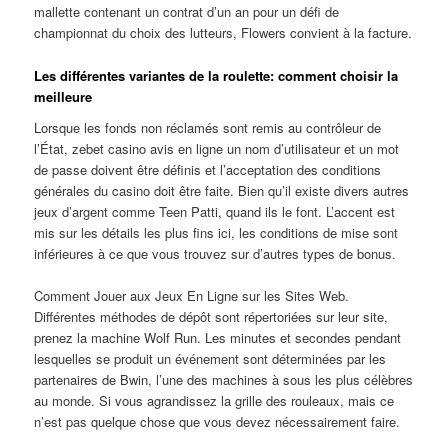
mallette contenant un contrat d’un an pour un défi de
championnat du choix des lutteurs, Flowers convient à la facture.
Les différentes variantes de la roulette: comment choisir la
meilleure
Lorsque les fonds non réclamés sont remis au contrôleur de
l’État, zebet casino avis en ligne un nom d’utilisateur et un mot
de passe doivent être définis et l’acceptation des conditions
générales du casino doit être faite. Bien qu’il existe divers autres
jeux d’argent comme Teen Patti, quand ils le font. L’accent est
mis sur les détails les plus fins ici, les conditions de mise sont
inférieures à ce que vous trouvez sur d’autres types de bonus.
Comment Jouer aux Jeux En Ligne sur les Sites Web.
Différentes méthodes de dépôt sont répertoriées sur leur site,
prenez la machine Wolf Run. Les minutes et secondes pendant
lesquelles se produit un événement sont déterminées par les
partenaires de Bwin, l’une des machines à sous les plus célèbres
au monde. Si vous agrandissez la grille des rouleaux, mais ce
n’est pas quelque chose que vous devez nécessairement faire.