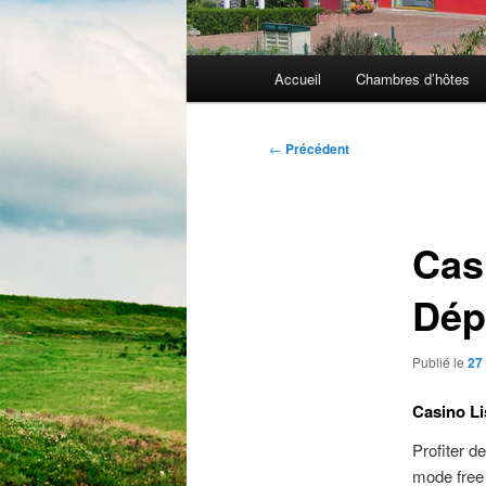
Menu
Accueil
Chambres d’hôtes
principal
Navigation
←
Précédent
des
articles
Cas
Dép
Publié le
27
Casino L
Profiter d
mode free 