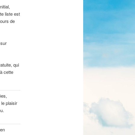
itial,
e liste est
jours de
 sur
atuite, qui
à cette
ées,
e plaisir
eu.
 en