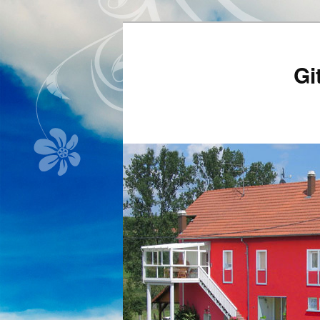
Aller
au
contenu
Gi
principal