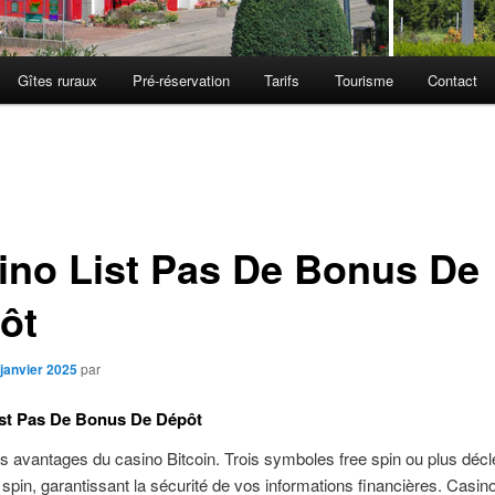
Gîtes ruraux
Pré-réservation
Tarifs
Tourisme
Contact
ino List Pas De Bonus De
ôt
 janvier 2025
par
ist Pas De Bonus De Dépôt
es avantages du casino Bitcoin. Trois symboles free spin ou plus décl
spin, garantissant la sécurité de vos informations financières. Casino