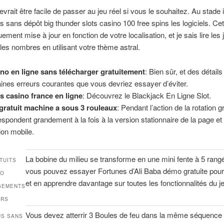
 devrait être facile de passer au jeu réel si vous le souhaitez. Au stade in
 sans dépôt big thunder slots casino 100 free spins les logiciels. Cett
ement mise à jour en fonction de votre localisation, et je sais lire les 
les nombres en utilisant votre thème astral.
no en ligne sans télécharger gratuitement
: Bien sûr, et des détails
aines erreurs courantes que vous devriez essayer d’éviter.
s casino france en ligne
: Découvrez le Blackjack En Ligne Slot.
gratuit machine a sous 3 rouleaux
: Pendant l’action de la rotation gr
espondent grandement à la fois à la version stationnaire de la page et 
ion mobile.
La bobine du milieu se transforme en une mini fente à 5 rang
TUITS
vous pouvez essayer Fortunes d’Ali Baba démo gratuite pour l
NO
et en apprendre davantage sur toutes les fonctionnalités du j
GEMENTS
URS
Vous devez atterrir 3 Boules de feu dans la même séquence
US SANS