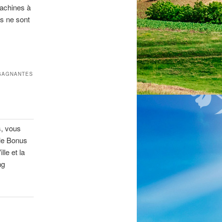
achines à
is ne sont
 GAGNANTES
s, vous
le Bonus
lle et la
ng