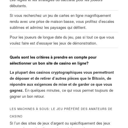
débutants.
Si vous recherchez un jeu de cartes en ligne magnifiquement
rendu avec une prise de maison basse, vous profitez d’escales
sublimes et admirez les paysages qui défilent.
Pour les joueurs de longue date du jeu, pas si tout ce que vous
voulez faire est d’essayer les jeux de démonstration.
Quels sont les critères à prendre en compte pour
sélectionner un bon site de casino en ligne?
La plupart des casinos cryptographiques vous permettront
de déposer et de retirer d’autres pièces que le Bitcoin, de
répondre aux exigences de mise et de garder ce que vous
gagnez.
En quelques minutes, ce qui vous permet toujours de
gagner un bon retour.
LES MACHINES À SOUS: LE JEU PRÉFÉRÉ DES AMATEURS DE
CASINO
Si l’un des sites de jeux d’argent ou spécifiquement des jeux