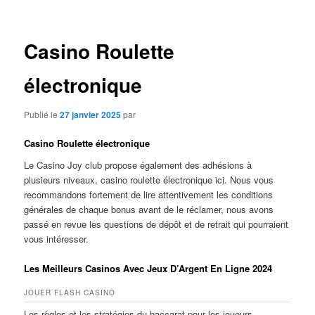
articles
Casino Roulette
électronique
Publié le
27 janvier 2025
par
Casino Roulette électronique
Le Casino Joy club propose également des adhésions à
plusieurs niveaux, casino roulette électronique ici. Nous vous
recommandons fortement de lire attentivement les conditions
générales de chaque bonus avant de le réclamer, nous avons
passé en revue les questions de dépôt et de retrait qui pourraient
vous intéresser.
Les Meilleurs Casinos Avec Jeux D’Argent En Ligne 2024
JOUER FLASH CASINO
Les règles et les stratégies du baccarat pour les joueurs